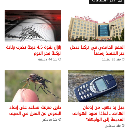
أخر المقالات
العفو الجامعي في تركيا يدخل
زلزال بقوة 4.5 درجة يضرب ولاية
حيز التنفيذ رسمياً
تركية فجر اليوم
منذ 35 دقيقة
منذ 44 دقيقة
جيل زد يهرب من إدمان
طرق منزلية تساعد على إبعاد
الهاتف.. لماذا تعود الهواتف
البعوض عن المنزل في الصيف
القديمة إلى الواجهة؟
منذ ساعتين
منذ ساعتين