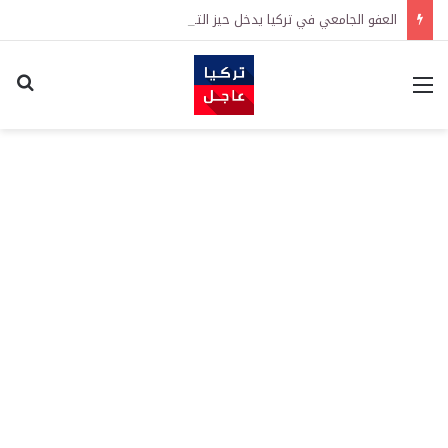
العفو الجامعي في تركيا يدخل حيز التنفيذ رسمياً
القائمة
اكت