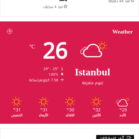
منذ 44 دقيقة
منذ 4 ساعات
Weather
26
℃
Istanbul
29º - 25º
100%
7.58 كيلومتر/ساعة
غيوم متفرقة
31
31
30
32
29
℃
℃
℃
℃
℃
الأحد
الأثنين
الثلاثاء
الأربعاء
الخميس