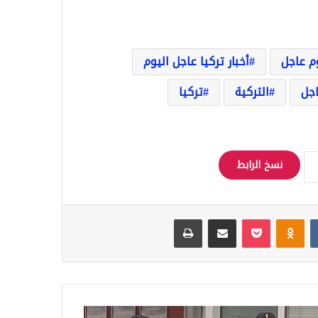
وم عاجل
أخبار تركيا عاجل اليوم
اجل
التركية
تركيا
نسخ الرابط
Odnoklassniki
‫Pocket
مشاركة عبر البريد
طباعة