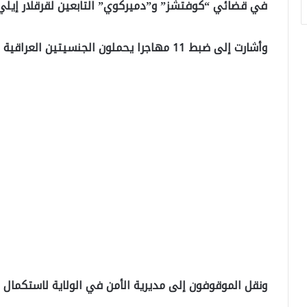
في قضائي “كوفتشز” و”دميركوي” التابعين لقرقلار إيلي ا
وأشارت إلى ضبط 11 مهاجرا يحملون الجنسيتين العراقية والسورية، دخلوا البلاد بطرق غير نظامية.
ونقل الموقوفون إلى مديرية الأمن في الولاية لاستكمال ال