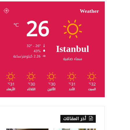
Weather
26
℃
Istanbul
32º - 26º
43%
2.26 كيلومتر/ساعة
سماء صافية
31
30
30
31
32
℃
℃
℃
℃
℃
السبت
الأحد
الأثنين
الثلاثاء
الأربعاء
أخر المقالات