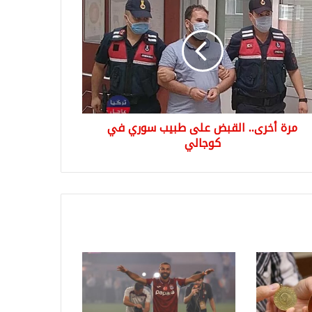
ى..
بض
يب
ري
الي
مرة أخرى.. القبض على طبيب سوري في
كوجالي