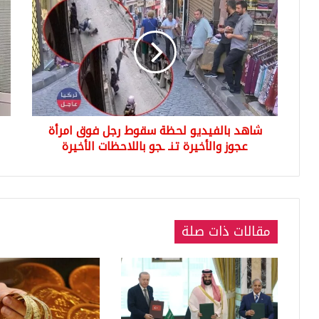
بالفيديو
أخر
لحظة
الق
سقوط
على
رجل
طب
فوق
سو
امرأة
في
عجوز
كوج
والأخيرة
شاهد بالفيديو لحظة سقوط رجل فوق امرأة
تنـ
ـجو
عجوز والأخيرة تنـ ـجو باللاحظات الأخيرة
باللاحظات
الأخيرة
مقالات ذات صلة