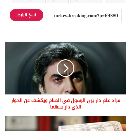
نسخ الرابط
مراد
علم
دار
يرى
الرسول
في
المنام
ويكشف
عن
مراد علم دار يرى الرسول في المنام ويكشف عن الحوار
الحوار
الذي
الذي دار بينهما
دار
بينهما
هل
سيتم