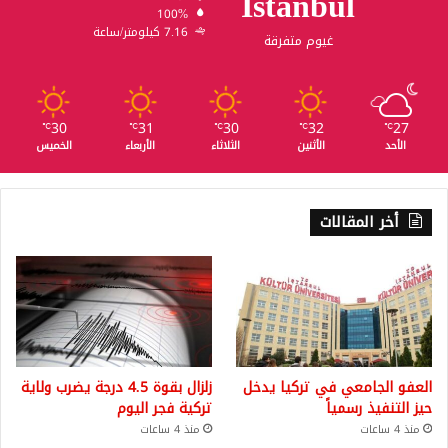
Istanbul
100%
7.16 كيلومتر/ساعة
غيوم متفرقة
30
31
30
32
27
℃
℃
℃
℃
℃
الأحد
الأثنين
الثلاثاء
الأربعاء
الخميس
أخر المقالات
العفو الجامعي في تركيا يدخل
زلزال بقوة 4.5 درجة يضرب ولاية
حيز التنفيذ رسمياً
تركية فجر اليوم
منذ 4 ساعات
منذ 4 ساعات