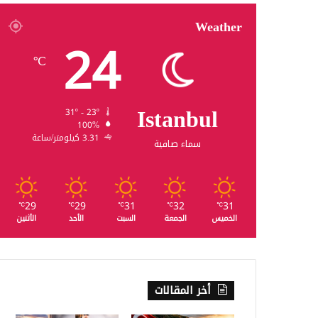
Weather
24
℃
Istanbul
31º - 23º
100%
3.31 كيلومتر/ساعة
سماء صافية
29
29
31
32
31
℃
℃
℃
℃
℃
الخميس
الجمعة
السبت
الأحد
الأثنين
أخر المقالات