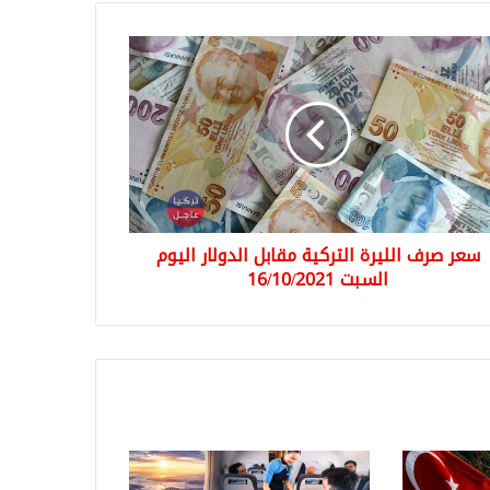
ر
ف
رة
كية
بل
لار
وم
بت
16/10/2
سعر صرف الليرة التركية مقابل الدولار اليوم
السبت 16/10/2021