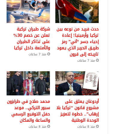
حدث فريد من نوعه بين
شركة طيران تركية
تركيا وأرمينيا! إعادة
تعلن عن خصم 30%
إحياء جسر “آني” رمز
على تذاكر الطيران
طريق الحرير الذي يعود
والأمتعة داخل تركيا
تاريخه إلى قرون
منذ 7 ساعات
منذ 7 ساعات
أردوغان يعلق على
محمد صلاح في طرابزون
مشروع قانون “تركيا بلا
سبور التركي.. موعد
إرهاب”.. خطوة لتعزيز
حفل التوقيع الرسمي
الوحدة الوطنية
والساعة والمكان
منذ 8 ساعات
منذ 8 ساعات