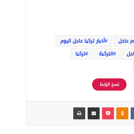
وم عاجل
أخبار تركيا عاجل اليوم
اجل
التركية
تركيا
نسخ الرابط
Odnoklassniki
‫Pocket
مشاركة عبر البريد
طباعة