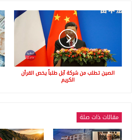
الصين
سع
تطلب
صر
من
اللي
شركة
التر
آبل
مقا
طلباً
الدو
يخص
الي
القرأن
الس
الكريم
021
الصين تطلب من شركة آبل طلباً يخص القرأن
الكريم
مقالات ذات صلة