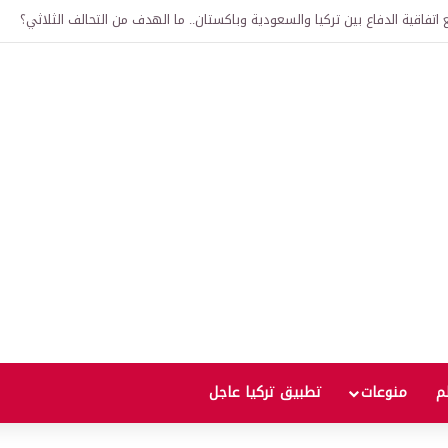
لى 12 ألف ليرة.. متى يحدث ذلك؟
لم
منوعات
تطبيق تركيا عاجل