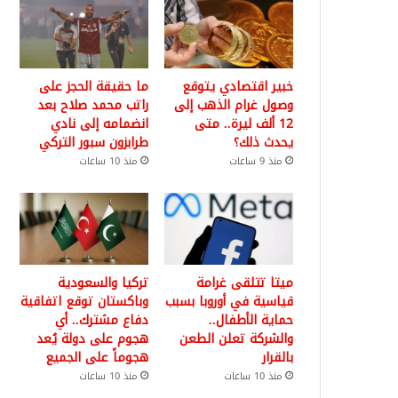
خبير اقتصادي يتوقع
ما حقيقة الحجز على
وصول غرام الذهب إلى
راتب محمد صلاح بعد
12 ألف ليرة.. متى
انضمامه إلى نادي
يحدث ذلك؟
طرابزون سبور التركي
منذ 9 ساعات
منذ 10 ساعات
ميتا تتلقى غرامة
تركيا والسعودية
قياسية في أوروبا بسبب
وباكستان توقع اتفاقية
حماية الأطفال..
دفاع مشترك.. أي
والشركة تعلن الطعن
هجوم على دولة يُعد
بالقرار
هجوماً على الجميع
منذ 10 ساعات
منذ 10 ساعات