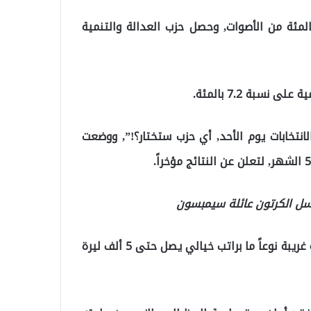
حصل حزب الشعب الجمهوري المعارض على 33.8 بالمئة من الأصوات, وحصل حزب العدالة والتنمية
لانتخابات يوم الأحد, أي حزب ستختار؟!”, ووضعت
نشرت صحيفة صحيفة الإندبندنت التركية, تقريراً عن وظيفة غريبة نوعاً ما براتب خيالي يصل حتى 5 ألف ليرة