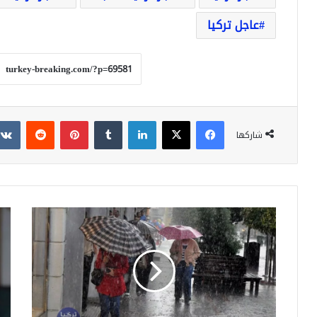
عاجل تركيا
فيسبوك
‫X
لينكدإن
بينتيريست
شاركها
47
الأم
ولاية
بدأ
ستشهد
تتح
أمطاراً
وأر
غزيرة
يعل
و
عن
الارصاد
خبر