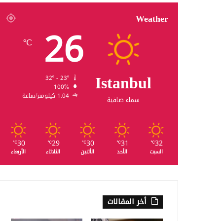
Weather
26
℃
Istanbul
32º - 23º
100%
1.04 كيلومتر/ساعة
سماء صافية
30
29
30
31
32
℃
℃
℃
℃
℃
السبت
الأحد
الأثنين
الثلاثاء
الأربعاء
أخر المقالات