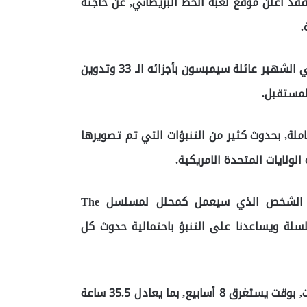
 فقد أعلن موقع لعبة الحظ البريطاني, عن حاجته
الوظيفة تتمثل بالجلوس ومتابعة الفلم الكرتوني الأمريكي الشهير عائلة سيمبسون بأجزائه الـ 33 وتدوين
لمستقبل.
ملة, بحدوث كثير من التنبؤات التي تم تصويرها
ولايات المتحدة الامريكية.
وجاء نص اعلان الموقع على النحو التالي: “نريد من الشخص الذي سيعمل كمحلل لمسلسل The
 السلسلة ويساعدنا على التنبؤ باحتمالية حدوث كل
وويبلغ اجمالي ساعات مشاهدة المسلسل إلى 284 ساعات, بوقت يستغرق 8 أسابيع, بما يعادل 35.5 ساعة