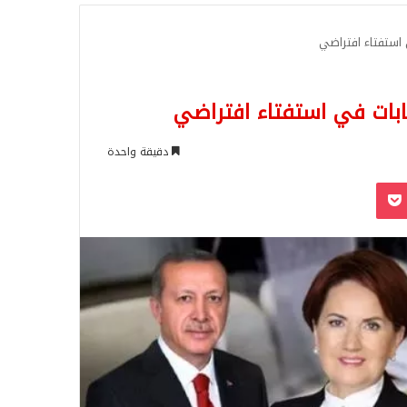
للبحث
ي استفتاء افتراضي
خابات في استفتاء افتراضي
دقيقة واحدة
‫Pocket
Odnoklassn