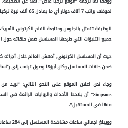
ووفقاً لما ترجمه “موقع تركيا عاجل”, نقلاً عن الصحيفة,
لموظف براتب 7 آلاف دولار أي ما يعادل 65 ألف ليرة تركية.
جميع التنبؤات التي طرحها المسلسل ضمن حلقاته حول ا
حيث أن المسلسل الكرتوني, أدهش العالم خلال أجزائه كا
ضمن حلقات المسلسل وكان أبرزها وصول ترامب إلى رئاسة ال
Simpsons” أن يلاحظ الأحداث والروايات الرائعة في
منها في المستقبل”.