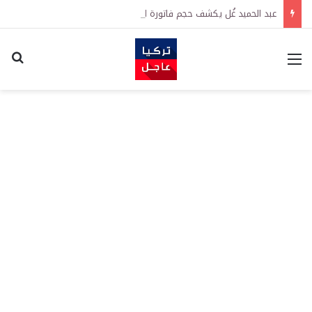
عبد الحميد غُل يكشف حجم فاتورة الإرهاب على اقتصاد تركيا
القائمة
اكت