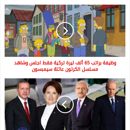
وظيفة
براتب
65
ألف
ليرة
تركية
فقط
اجلس
وشاهد
وظيفة براتب 65 ألف ليرة تركية فقط اجلس وشاهد
مسلسل
الكرتون
مسلسل الكرتون عائلة سيمبسون
عائلة
سيمبسون
حزب
العدالة
والتنمية
الحاكم
يخسر
الانتخابات
في
استفتاء
افتراضي