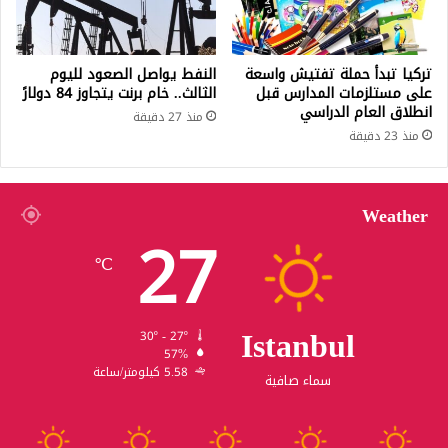
تركيا تبدأ حملة تفتيش واسعة
النفط يواصل الصعود لليوم
على مستلزمات المدارس قبل
الثالث.. خام برنت يتجاوز 84 دولارً
انطلاق العام الدراسي
منذ 27 دقيقة
منذ 23 دقيقة
Weather
27
℃
Istanbul
30º - 27º
57%
5.58 كيلومتر/ساعة
سماء صافية