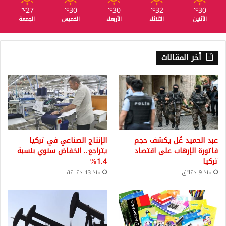
27
30
30
32
30
℃
℃
℃
℃
℃
الأثنين
الثلاثاء
الأربعاء
الخميس
الجمعة
أخر المقالات
عبد الحميد غُل يكشف حجم
الإنتاج الصناعي في تركيا
فاتورة الإرهاب على اقتصاد
يتراجع.. انخفاض سنوي بنسبة
تركيا
1.4%
منذ 9 دقائق
منذ 13 دقيقة