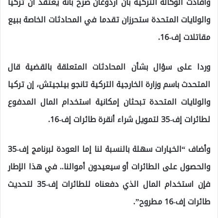
وأفادت الوكالة التركية بأن أردوغان صرح بأنه يعتقد أن تركيا
والولايات المتحدة ستحرزان تقدما في المحادثات الخاصة ببيع
مقاتلات إف-16.
وردا على سؤال بشأن المحادثات المتعلقة بالقضية قال
المتحدث باسم وزارة الخارجية التركية تانجو بيلجيتش، إن تركيا
والولايات المتحدة تبحثان إمكانية استخدام المال المدفوع
لطائرات إف-35 لتمويل شراء أنقرة طائرات إف-16.
وأضاف “الخيارات سهلة بالنسبة لنا إما العودة لبرنامج إف-35
والحصول على الطائرات أو سيعيدون أموالنا.. في هذا الإطار
فإن استخدام المال الذي دفعناه للطائرات إف-35 لتحديث
طائرات إف-16 مطروح”.