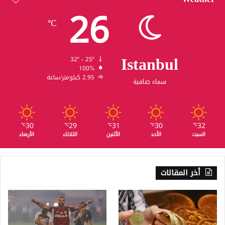
26
℃
Istanbul
32º - 25º
100%
2.95 كيلومتر/ساعة
سماء صافية
30
29
31
30
32
℃
℃
℃
℃
℃
السبت
الأحد
الأثنين
الثلاثاء
الأربعاء
أخر المقالات