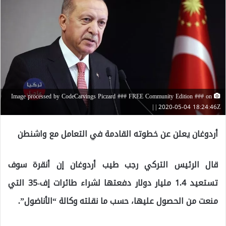
Image processed by CodeCarvings Piczard ### FREE Community Edition ### on
2020-05-04 18:24:46Z | |
أردوغان يعلن عن خطوته القادمة في التعامل مع واشنطن
قال الرئيس التركي رجب طيب أردوغان إن أنقرة سوف
تستعيد 1.4 مليار دولار دفعتها لشراء طائرات إف-35 التي
منعت من الحصول عليها، حسب ما نقلته وكالة “الأناضول”.