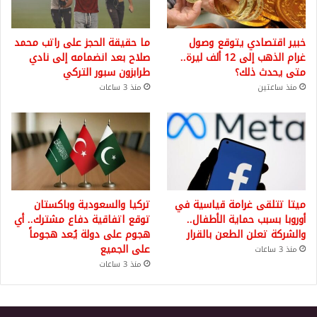
خبير اقتصادي يتوقع وصول
ما حقيقة الحجز على راتب محمد
غرام الذهب إلى 12 ألف ليرة..
صلاح بعد انضمامه إلى نادي
متى يحدث ذلك؟
طرابزون سبور التركي
منذ ساعتين
منذ 3 ساعات
ميتا تتلقى غرامة قياسية في
تركيا والسعودية وباكستان
أوروبا بسبب حماية الأطفال..
توقع اتفاقية دفاع مشترك.. أي
والشركة تعلن الطعن بالقرار
هجوم على دولة يُعد هجوماً
على الجميع
منذ 3 ساعات
منذ 3 ساعات