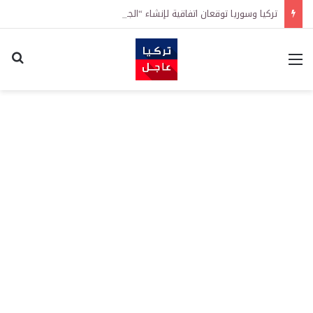
تركيا وسوريا توقعان اتفاقية لإنشاء “الجامعة السورية التركية” في دمشق.. منح دراسية واعتراف بالشهادات
القائمة
اكت