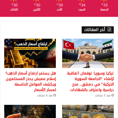
30
30
30
34
33
℃
℃
℃
℃
℃
الجمعة
السبت
الأحد
الأثنين
الثلاثاء
أخر المقالات
تركيا وسوريا توقعان اتفاقية
هل يستمر ارتفاع أسعار الذهب؟
لإنشاء “الجامعة السورية
إسلام مميش يحذر المستثمرين
التركية” في دمشق.. منح
ويكشف العوامل الحاسمة
دراسية واعتراف بالشهادات
لمسار الأسعار
منذ 5 ساعات
منذ 6 ساعات