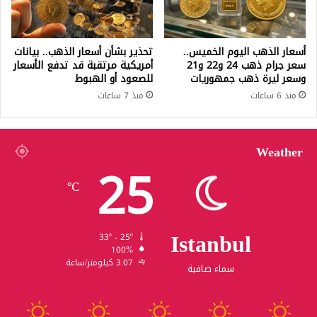
أسعار الذهب اليوم الخميس..
تحذير بشأن أسعار الذهب.. بيانات
سعر جرام ذهب 24 و22 و21
أمريكية مرتقبة قد تدفع الأسعار
وسعر ليرة ذهب جمهوريات
للصعود أو الهبوط
منذ 6 ساعات
منذ 7 ساعات
Weather
25
℃
Istanbul
33º - 25º
100%
3.07 كيلومتر/ساعة
سماء صافية