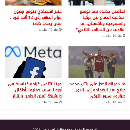
تفاصيل جديدة بعد توقيع
خبير اقتصادي يتوقع وصول
اتفاقية الدفاع بين تركيا
غرام الذهب إلى 12 ألف ليرة..
والسعودية وباكستان.. ما
متى يحدث ذلك؟
الهدف من التحالف الثلاثي؟
منذ 10 ساعات
منذ 10 ساعات
ما حقيقة الحجز على راتب محمد
ميتا تتلقى غرامة قياسية في
صلاح بعد انضمامه إلى نادي
أوروبا بسبب حماية الأطفال..
طرابزون سبور التركي
والشركة تعلن الطعن بالقرار
منذ 10 ساعات
منذ 10 ساعات
© جميع الحقوق محفوظة تركيا عاجل 2026