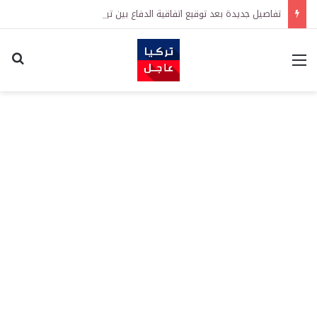
تفاصيل جديدة بعد توقيع اتفاقية الدفاع بين تركيا والسعودية وباكستان.. ما الهدف من التحالف الثلاثي؟
القائمة
اكت