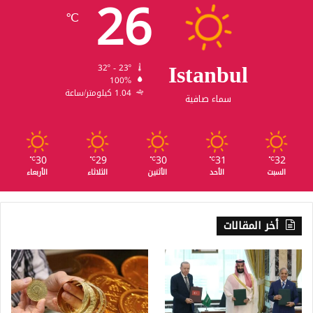
26
℃
Istanbul
32º - 23º
100%
1.04 كيلومتر/ساعة
سماء صافية
30
29
30
31
32
℃
℃
℃
℃
℃
السبت
الأحد
الأثنين
الثلاثاء
الأربعاء
أخر المقالات