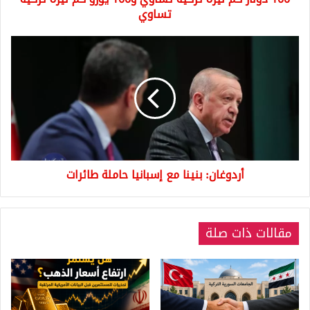
تركية
تساوي
تساوي
أردوغان:
بنينا
مع
إسبانيا
حاملة
طائرات
أردوغان: بنينا مع إسبانيا حاملة طائرات
مقالات ذات صلة