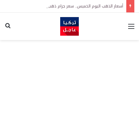
أسعار الذهب اليوم الخميس.. سعر جرام ذهب 24 و22 و21 وسعر ليرة ذهب جمهوريات
القائمة
اكت