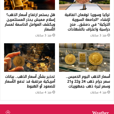
تركيا وسوريا توقعان اتفاقية
هل يستمر ارتفاع أسعار الذهب؟
لإنشاء “الجامعة السورية
إسلام مميش يحذر المستثمرين
التركية” في دمشق.. منح
ويكشف العوامل الحاسمة لمسار
دراسية واعتراف بالشهادات
الأسعار
منذ 3 ساعات
منذ 3 ساعات
أسعار الذهب اليوم الخميس..
تحذير بشأن أسعار الذهب.. بيانات
سعر جرام ذهب 24 و22 و21
أمريكية مرتقبة قد تدفع الأسعار
وسعر ليرة ذهب جمهوريات
للصعود أو الهبوط
منذ 4 ساعات
منذ 4 ساعات
Weather