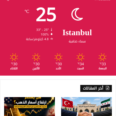
25
℃
Istanbul
33º - 25º
100%
4.8 كيلومتر/ساعة
سماء صافية
30
30
30
34
33
℃
℃
℃
℃
℃
الجمعة
السبت
الأحد
الأثنين
الثلاثاء
أخر المقالات