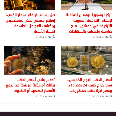
تركيا وسوريا توقعان اتفاقية
هل يستمر ارتفاع أسعار الذهب؟
لإنشاء “الجامعة السورية
إسلام مميش يحذر المستثمرين
التركية” في دمشق.. منح
ويكشف العوامل الحاسمة
دراسية واعتراف بالشهادات
لمسار الأسعار
منذ 3 ساعات
منذ 3 ساعات
أسعار الذهب اليوم الخميس..
تحذير بشأن أسعار الذهب..
سعر جرام ذهب 24 و22 و21
بيانات أمريكية مرتقبة قد تدفع
وسعر ليرة ذهب جمهوريات
الأسعار للصعود أو الهبوط
منذ 4 ساعات
منذ 4 ساعات