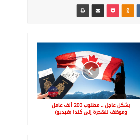
‏VKontakte
Odnoklassniki
‫Pocket
مشاركة عبر البريد
طباعة
بشكل عاجل .. مطلوب 200 ألف عامل
وموظف للهجرة إلى كندا (فيديو)