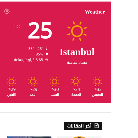
Weather
25
℃
Istanbul
33º - 25º
85%
3.85 كيلومتر/ساعة
سماء صافية
29
29
30
34
33
℃
℃
℃
℃
℃
الخميس
الجمعة
السبت
الأحد
الأثنين
أخر المقالات