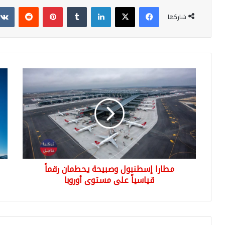
فيسبوك
‫X
لينكدإن
‏Tumblr
بينتيريست
‏Reddit
شاركها
م
ب
ط
ش
ا
ك
ر
ل
ا
ع
إ
ا
س
ج
ط
ل
ن
.
مطارا إسطنبول وصبيحة يحطمان رقماً
ب
.
قياسياً على مستوى أوروبا
و
م
ل
ط
و
ل
ص
و
ب
ب