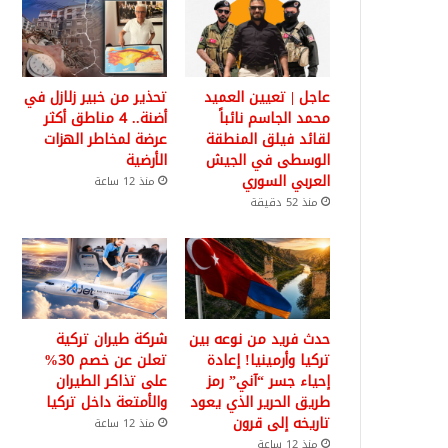
عاجل | تعيين العميد
تحذير من خبير زلازل في
محمد الجاسم نائباً
أضنة.. 4 مناطق أكثر
لقائد فيلق المنطقة
عرضة لمخاطر الهزات
الوسطى في الجيش
الأرضية
العربي السوري
منذ 12 ساعة
منذ 52 دقيقة
حدث فريد من نوعه بين
شركة طيران تركية
تركيا وأرمينيا! إعادة
تعلن عن خصم 30%
إحياء جسر “آني” رمز
على تذاكر الطيران
طريق الحرير الذي يعود
والأمتعة داخل تركيا
تاريخه إلى قرون
منذ 12 ساعة
منذ 12 ساعة