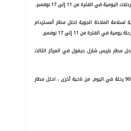
بية لسلامة الملاحة الجوية احتل مطار أمستردام
كفورت المركز الثاني بعدد 968 رحلة ، وحل مطار باريس شارل ديغول في المركز الثالث
في حين احتل مطار اسطنبول المرتبة الرابعة بمتوسط ​​902 رحلة في اليوم. من ناحية أخرى ، احتل مطار