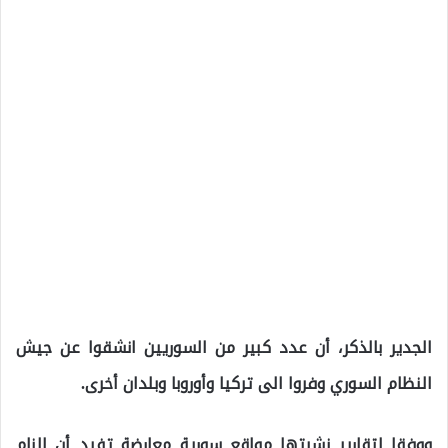
الجدير بالذكر، أن عدد كبير من السوريين انشقوا عن جيش
النظام السوري وفروا الى تركيا وأوروبا وبلدان أخرى.
ووفقا لتقارير نشرتها مواقع سورية معارضة تفيد أن النام