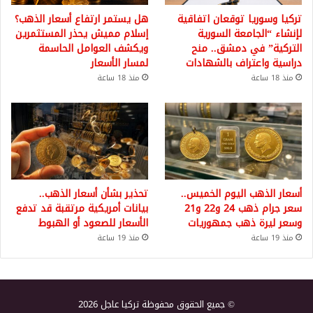
تركيا وسوريا توقعان اتفاقية
هل يستمر ارتفاع أسعار الذهب؟
لإنشاء “الجامعة السورية
إسلام مميش يحذر المستثمرين
التركية” في دمشق.. منح
ويكشف العوامل الحاسمة
دراسية واعتراف بالشهادات
لمسار الأسعار
منذ 18 ساعة
منذ 18 ساعة
أسعار الذهب اليوم الخميس..
تحذير بشأن أسعار الذهب..
سعر جرام ذهب 24 و22 و21
بيانات أمريكية مرتقبة قد تدفع
وسعر ليرة ذهب جمهوريات
الأسعار للصعود أو الهبوط
منذ 19 ساعة
منذ 19 ساعة
© جميع الحقوق محفوظة تركيا عاجل 2026