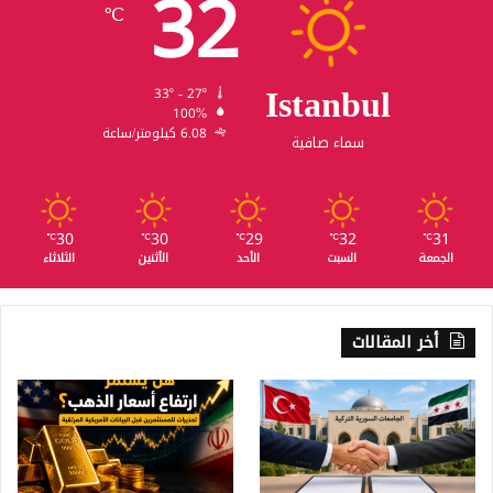
32
℃
Istanbul
33º - 27º
100%
6.08 كيلومتر/ساعة
سماء صافية
30
30
29
32
31
℃
℃
℃
℃
℃
الجمعة
السبت
الأحد
الأثنين
الثلاثاء
أخر المقالات