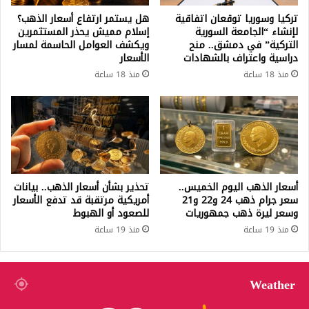
تركيا وسوريا توقعان اتفاقية
هل يستمر ارتفاع أسعار الذهب؟
لإنشاء “الجامعة السورية
إسلام مميش يحذر المستثمرين
التركية” في دمشق.. منح
ويكشف العوامل الحاسمة لمسار
دراسية واعتراف بالشهادات
الأسعار
منذ 18 ساعة
منذ 18 ساعة
أسعار الذهب اليوم الخميس..
تحذير بشأن أسعار الذهب.. بيانات
سعر جرام ذهب 24 و22 و21
أمريكية مرتقبة قد تدفع الأسعار
وسعر ليرة ذهب جمهوريات
للصعود أو الهبوط
منذ 19 ساعة
منذ 19 ساعة
Weather