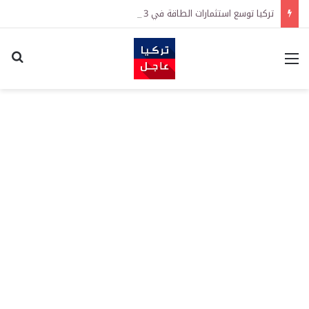
تركيا توسع استثمارات الطاقة في 3 قارات وتكشف هدفاً كبيراً
القائمة
اكت