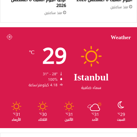
2026
منذ ساعتين
منذ ساعتين
Weather
29
℃
Istanbul
31º - 28º
100%
4.18 كيلومتر/ساعة
سماء صافية
31
30
31
31
29
℃
℃
℃
℃
℃
السبت
الأحد
الأثنين
الثلاثاء
الأربعاء