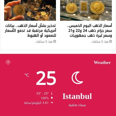
أسعار الذهب اليوم الخميس..
تحذير بشأن أسعار الذهب.. بيانات
سعر جرام ذهب 24 و22 و21
أمريكية مرتقبة قد تدفع الأسعار
وسعر ليرة ذهب جمهوريات
للصعود أو الهبوط
منذ 5 ساعات
منذ 5 ساعات
Weather
25
℃
Istanbul
33º - 25º
100%
3.61 كيلومتر/ساعة
سماء صافية