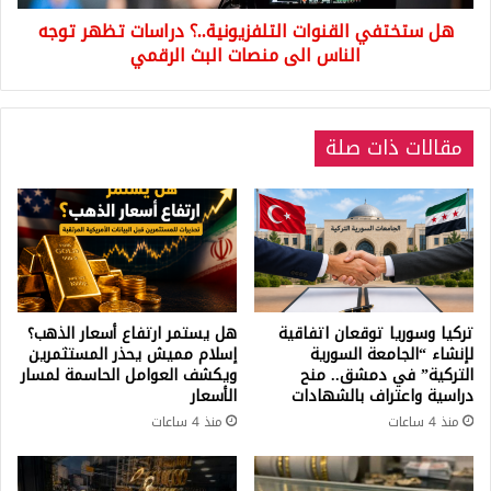
الى
هل ستختفي القنوات التلفزيونية..؟ دراسات تظهر توجه
منصات
البث
الناس الى منصات البث الرقمي
الرقمي
مقالات ذات صلة
تركيا وسوريا توقعان اتفاقية
هل يستمر ارتفاع أسعار الذهب؟
لإنشاء “الجامعة السورية
إسلام مميش يحذر المستثمرين
التركية” في دمشق.. منح
ويكشف العوامل الحاسمة لمسار
دراسية واعتراف بالشهادات
الأسعار
منذ 4 ساعات
منذ 4 ساعات