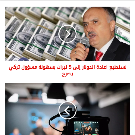
نستطيع
اعادة
الدولار
إلى
5
ليرات
بسهولة
مسؤول
تركي
نستطيع اعادة الدولار إلى 5 ليرات بسهولة مسؤول تركي
يصرح
يصرح
هل
ستختفي
القنوات
التلفزيونية..؟
دراسات
تظهر
توجه
الناس