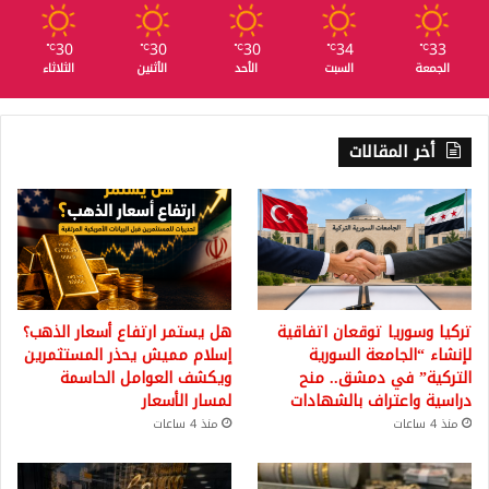
30
30
30
34
33
℃
℃
℃
℃
℃
الجمعة
السبت
الأحد
الأثنين
الثلاثاء
أخر المقالات
تركيا وسوريا توقعان اتفاقية
هل يستمر ارتفاع أسعار الذهب؟
لإنشاء “الجامعة السورية
إسلام مميش يحذر المستثمرين
التركية” في دمشق.. منح
ويكشف العوامل الحاسمة
دراسية واعتراف بالشهادات
لمسار الأسعار
منذ 4 ساعات
منذ 4 ساعات