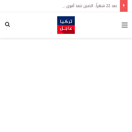
بعد 22 شهراً.. الصين تنفذ أقوى عملية شراء للذهب منذ أكتوبر 2023
القائمة
اكت