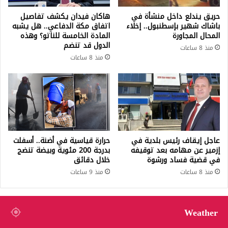
حريق يندلع داخل منشأة في
هاكان فيدان يكشف تفاصيل
باشاك شهير بإسطنبول.. إخلاء
اتفاق مكة الدفاعي.. هل يشبه
المحال المجاورة
المادة الخامسة للناتو؟ وهذه
الدول قد تنضم
منذ 8 ساعات
منذ 8 ساعات
عاجل إيقاف رئيس بلدية في
حرارة قياسية في أضنة.. أسفلت
إزمير عن مهامه بعد توقيفه
بدرجة 200 مئوية وبيضة تنضج
في قضية فساد ورشوة
خلال دقائق
منذ 8 ساعات
منذ 9 ساعات
Weather