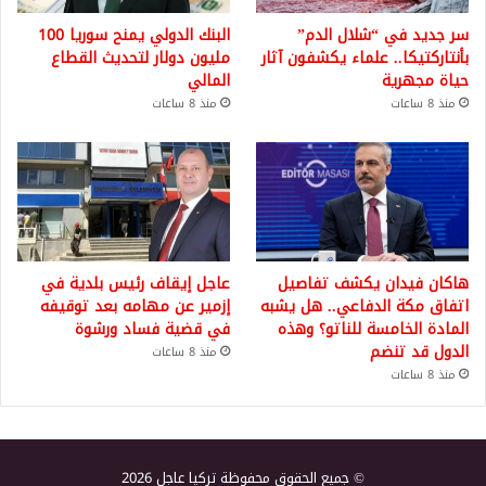
سر جديد في “شلال الدم”
البنك الدولي يمنح سوريا 100
بأنتاركتيكا.. علماء يكشفون آثار
مليون دولار لتحديث القطاع
حياة مجهرية
المالي
منذ 8 ساعات
منذ 8 ساعات
هاكان فيدان يكشف تفاصيل
عاجل إيقاف رئيس بلدية في
اتفاق مكة الدفاعي.. هل يشبه
إزمير عن مهامه بعد توقيفه
المادة الخامسة للناتو؟ وهذه
في قضية فساد ورشوة
الدول قد تنضم
منذ 8 ساعات
منذ 8 ساعات
© جميع الحقوق محفوظة تركيا عاجل 2026