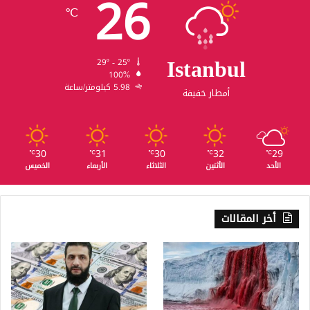
26
℃
Istanbul
29º - 25º
100%
5.98 كيلومتر/ساعة
أمطار خفيفة
30
31
30
32
29
℃
℃
℃
℃
℃
الأحد
الأثنين
الثلاثاء
الأربعاء
الخميس
أخر المقالات