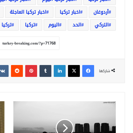
أردوغان
اخبار تركيا
اخبار تركيا العاجلة
التركي
الحد
اليوم
تركيا
تركيا 
فيسبوك
‫X
لينكدإن
بينتيريست
شاركها
شاب
أرد
سوري
يه
نام
بن
وعيونه
زايد
مفتوحة
بذك