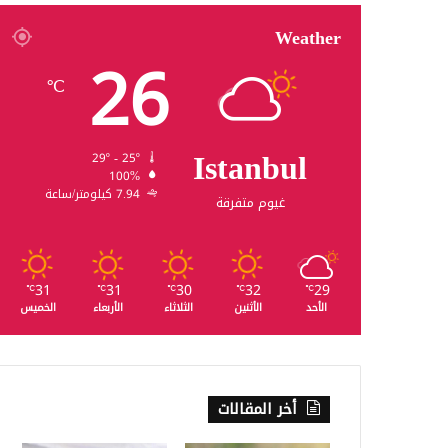
Weather
26
℃
Istanbul
29º - 25º
100%
7.94 كيلومتر/ساعة
غيوم متفرقة
31
31
30
32
29
℃
℃
℃
℃
℃
الأحد
الأثنين
الثلاثاء
الأربعاء
الخميس
أخر المقالات