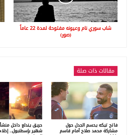
لمدة
تأ
22
دول
عاماً
الإم
(صور)
العر
شاب سوري نام وعيونه مفتوحة لمدة 22 عاماً
الم
(صور)
الـ
50
مقالات ذات صلة
فاتح تيكه يحسم الجدل حول
حريق يندلع داخل منشأ
مشاركة محمد صلاح أمام قاسم
شهير بإسطنبول.. إخلاء 