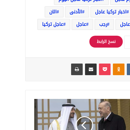
اخبار تركيا عاجل
الأدنى
الان
عاجل
رجب
عاجل
عاجل تركيا
نسخ الرابط
Odnoklassniki
‫Pocket
مشاركة عبر البريد
طباعة
وغان
نئ
رى