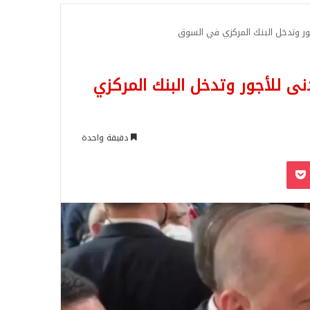
للبحث
جور وتدخل البنك المركزي في السوق
نى للأجور وتدخل البنك المركزي
دقيقة واحدة
‫Pocket
Odnoklassn