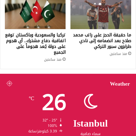
ما حقيقة الحجز على راتب محمد
تركيا والسعودية وباكستان توقع
صلاح بعد انضمامه إلى نادي
اتفاقية دفاع مشترك.. أي هجوم
طرابزون سبور التركي
على دولة يُعد هجوماً على
الجميع
منذ ساعتين
منذ ساعتين
Weather
26
℃
Istanbul
32º - 25º
100%
3.39 كيلومتر/ساعة
سماء صافية