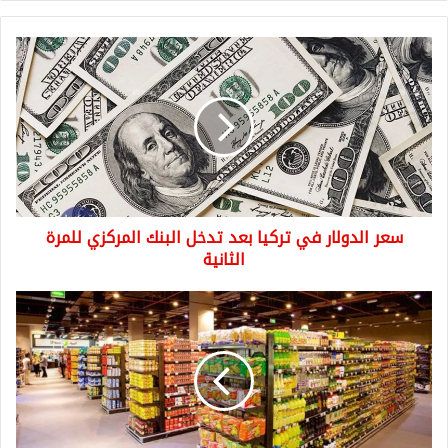
سعر
الدولار
في
تركيا
بعد
تدخل
البنك
المركزي
للمرة
سعر الدولار في تركيا بعد تدخل البنك المركزي للمرة
الثانية
الثانية
قائمة
بأهم
المواد
الغذائية
التي
ارتفعت
أسعارها
مع