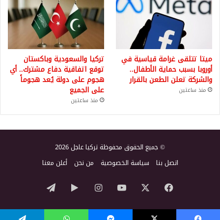
ميتا تتلقى غرامة قياسية في
تركيا والسعودية وباكستان
أوروبا بسبب حماية الأطفال..
توقع اتفاقية دفاع مشترك.. أي
والشركة تعلن الطعن بالقرار
هجوم على دولة يُعد هجوماً
على الجميع
منذ ساعتين
منذ ساعتين
© جميع الحقوق محفوظة تركيا عاجل 2026
اتصل بنا
سياسة الخصوصية
من نحن
أعلن معنا
‫X
فيسبوك
‫YouTube
انستقرام
‏Google
تيلقرام
Play