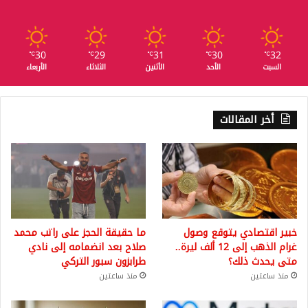
30
29
31
30
32
℃
℃
℃
℃
℃
السبت
الأحد
الأثنين
الثلاثاء
الأربعاء
أخر المقالات
خبير اقتصادي يتوقع وصول
ما حقيقة الحجز على راتب محمد
غرام الذهب إلى 12 ألف ليرة..
صلاح بعد انضمامه إلى نادي
متى يحدث ذلك؟
طرابزون سبور التركي
منذ ساعتين
منذ ساعتين