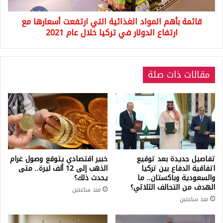
ارتفاع
قائمة بأهم المواد الغذائية التي ارتفعت أسعارها مع
الدولار
في
ارتفاع الدولار في تركيا خلال عام 2021
تركيا
خلال
عام
مقالات ذات صلة
2021
تفاصيل جديدة بعد توقيع
خبير اقتصادي يتوقع وصول غرام
اتفاقية الدفاع بين تركيا
الذهب إلى 12 ألف ليرة.. متى
والسعودية وباكستان.. ما
يحدث ذلك؟
الهدف من التحالف الثلاثي؟
منذ ساعتين
منذ ساعتين