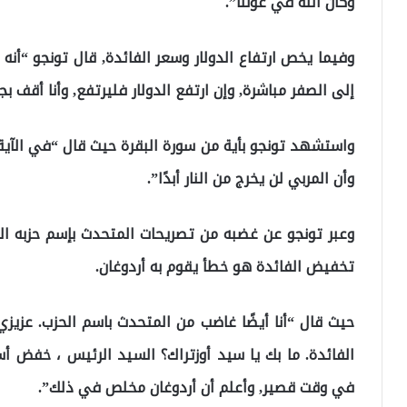
وكان الله في عوننا”.
وفيما يخص ارتفاع الدولار وسعر الفائدة, قال تونجو “أن
إلى الصفر مباشرة, وإن ارتفع الدولار فليرتفع, وأنا أقف ب
وأن المربي لن يخرج من النار أبدًا”.
وعبر تونجو عن غضبه من تصريحات المتحدث بإسم حزبه ال
تخفيض الفائدة هو خطأ يقوم به أردوغان.
حيث قال “أنا أيضًا غاضب من المتحدث باسم الحزب. عزيزي
الفائدة. ما بك يا سيد أوزتراك؟ السيد الرئيس ، خفض أس
في وقت قصير, وأعلم أن أردوغان مخلص في ذلك”.