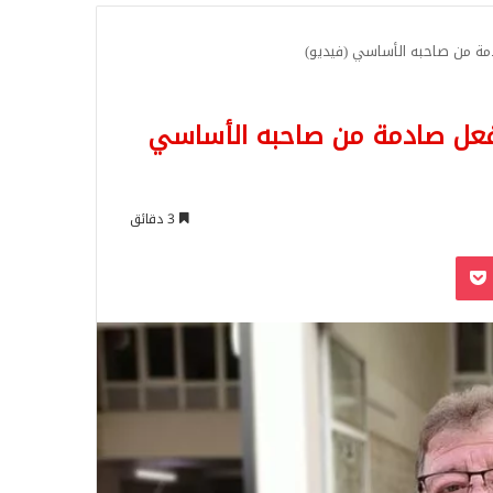
للبحث
مة من صاحبه الأساسي (فيديو)
فعل صادمة من صاحبه الأساسي
3 دقائق
‫Pocket
Odnoklassn