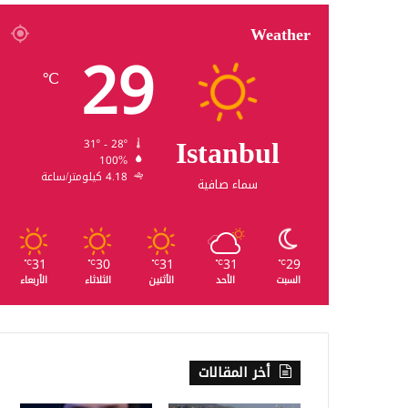
Weather
29
℃
Istanbul
31º - 28º
100%
4.18 كيلومتر/ساعة
سماء صافية
31
30
31
31
29
℃
℃
℃
℃
℃
السبت
الأحد
الأثنين
الثلاثاء
الأربعاء
أخر المقالات