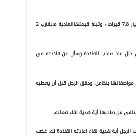
وبعد الفحص ، تبين أن القلادة تحتوي على 53 ماسة عيار 7.8 قيراط ، وتبلغ قيمتهاالمادية مايقارب 2
في حال عاد صاحب القلادة وسأل عن قلادته في
ن مواصفاتها بلكامل, ودقق الرجل قبل أن يعطيه
يتلقى من صاحبها أية هدية لقاء فعلته.
الرجل أية هدية لقاء اعادته القلادة لك, غضب