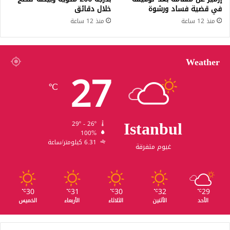
في قضية فساد ورشوة
خلال دقائق
منذ 12 ساعة
منذ 12 ساعة
Weather
27
℃
Istanbul
29º - 26º
100%
6.31 كيلومتر/ساعة
غيوم متفرقة
30
31
30
32
29
℃
℃
℃
℃
℃
الأحد
الأثنين
الثلاثاء
الأربعاء
الخميس