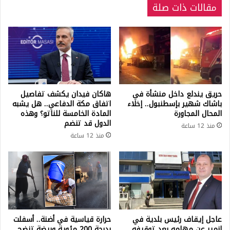
مقالات ذات صلة
حريق يندلع داخل منشأة في
هاكان فيدان يكشف تفاصيل
باشاك شهير بإسطنبول.. إخلاء
اتفاق مكة الدفاعي.. هل يشبه
المحال المجاورة
المادة الخامسة للناتو؟ وهذه
الدول قد تنضم
منذ 12 ساعة
منذ 12 ساعة
عاجل إيقاف رئيس بلدية في
حرارة قياسية في أضنة.. أسفلت
إزمير عن مهامه بعد توقيفه
بدرجة 200 مئوية وبيضة تنضج