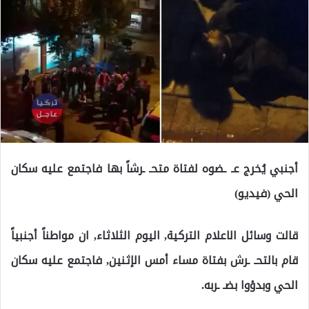
أجنبي يُخرج عـ ـضوه لفتاة متحـ ـرشاً بها فاجتمع عليه سكان
الحي (فيديو)
قالت وسائل الاعلام التركية, اليوم الثلاثاء, ان مواطناً أجنبياً
قام بالتحـ ـرش بفتاة مساء أمس الإثنين, فاجتمع عليه سكان
الحي وبدؤوا بضـ ـربه.