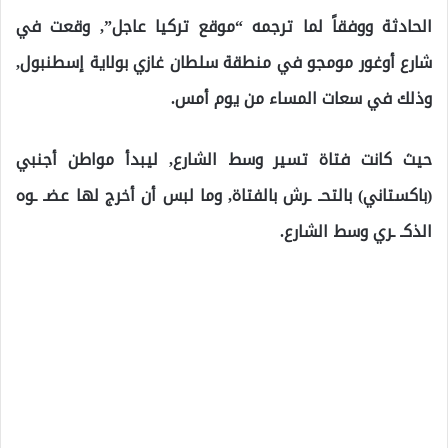
الحادثة ووفقاً لما ترجمه “موقع تركيا عاجل”, وقعت في
شارع أوغور مومجو في منطقة سلطان غازي بولاية إسطنبول,
وذلك في سعات المساء من يوم أمس.
حيث كانت فتاة تسير وسط الشارع, ليبدأ مواطن أجنبي
(باكستاني) بالتحـ ـرش بالفتاة, وما لبس أن أخرج لها عضـ ـوه
الذكـ ـري وسط الشارع.