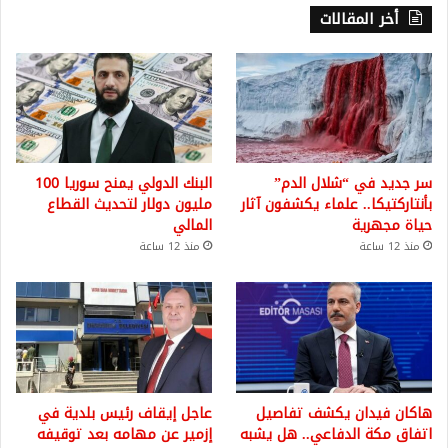
أخر المقالات
سر جديد في “شلال الدم”
البنك الدولي يمنح سوريا 100
بأنتاركتيكا.. علماء يكشفون آثار
مليون دولار لتحديث القطاع
حياة مجهرية
المالي
منذ 12 ساعة
منذ 12 ساعة
هاكان فيدان يكشف تفاصيل
عاجل إيقاف رئيس بلدية في
اتفاق مكة الدفاعي.. هل يشبه
إزمير عن مهامه بعد توقيفه