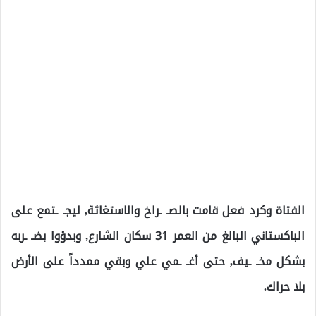
الفتاة وكرد فعل قامت بالصـ ـراخ والاستغاثة, ليجـ ـتمع على
الباكستاني البالغ من العمر 31 سكان الشارع, وبدؤوا بضـ ـربه
بشكل مخـ ـيف, حتى أغـ ـمي علي وبقي ممدداً على الأرض
بلا حراك.