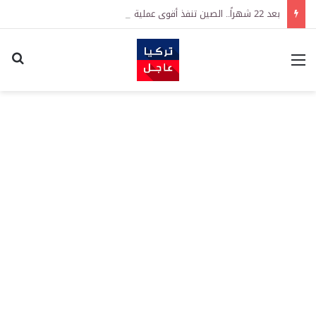
بعد 22 شهراً.. الصين تنفذ أقوى عملية شراء للذهب منذ أكتوبر 2023
القائمة
اكت