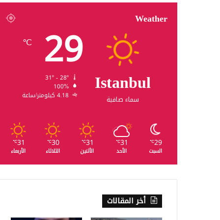
Weather
29
℃
Istanbul
31º - 28º
100%
4.18 كيلومتر/ساعة
سماء صافية
31
30
31
31
29
℃
℃
℃
℃
℃
السبت
الأحد
الأثنين
الثلاثاء
الأربعاء
أخر المقالات