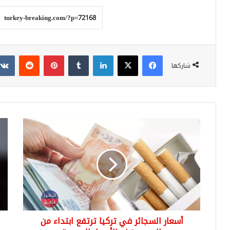
فيسبوك
‫X
لينكدإن
بينتيريست
شاركها
أسعار
تركي
السجائر
تض
في
الل
تركيا
العر
ترتفع
الى
ابتداء
تطب
من
اي
اليوم
دول
وهذه
(بوا
أسعار السجائر في تركيا ترتفع ابتداء من
الأسعار
الح