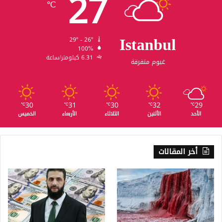
27
℃
Istanbul
29º - 26º
100%
6.31 كيلومتر/ساعة
غيوم متفرقة
30
31
30
32
29
℃
℃
℃
℃
℃
الأحد
الأثنين
الثلاثاء
الأربعاء
الخميس
أخر المقالات