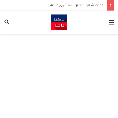
بعد 22 شهراً.. الصين تنفذ أقوى عملية شراء للذهب منذ أكتوبر 2023
القائمة
اكت