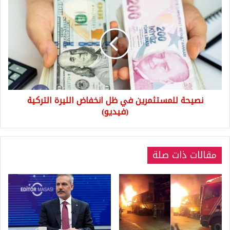
نصيحة
للمستثمرين
في
ظل
انخفاض
الليرة
التركية
(فيديو)
نصيحة للمستثمرين في ظل انخفاض الليرة التركية
(فيديو)
مقالات ذات صلة