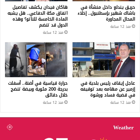
حريق يندلع داخل منشأة في
هاكان فيدان يكشف تفاصيل
باشاك شهير بإسطنبول.. إخلاء
اتفاق مكة الدفاعي.. هل يشبه
المحال المجاورة
المادة الخامسة للناتو؟ وهذه
الدول قد تنضم
منذ 12 ساعة
منذ 12 ساعة
عاجل إيقاف رئيس بلدية في
حرارة قياسية في أضنة.. أسفلت
إزمير عن مهامه بعد توقيفه
بدرجة 200 مئوية وبيضة تنضج
في قضية فساد ورشوة
خلال دقائق
منذ 12 ساعة
منذ 12 ساعة
Weather