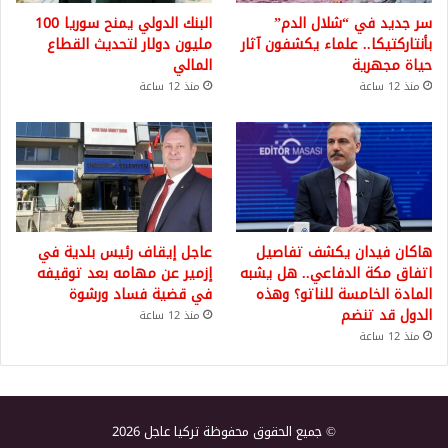
سر جديد في “شلال الدم”
البنك الدولي يمنح سوريا 100
بأنتاركتيكا.. علماء يكشفون آثار
مليون دولار لتحديث القطاع
حياة مجهرية
المالي
منذ 12 ساعة
منذ 12 ساعة
هاكان فيدان يكشف تفاصيل
عاجل إيقاف رئيس بلدية في
اتفاق مكة الدفاعي.. هل يشبه
إزمير عن مهامه بعد توقيفه
المادة الخامسة للناتو؟ وهذه
في قضية فساد ورشوة
الدول قد تنضم
منذ 12 ساعة
منذ 12 ساعة
© جميع الحقوق محفوظة تركيا عاجل 2026