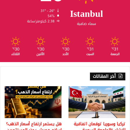
Istanbul
31º - 26º
54%
2.38 كيلومتر/ساعة
سماء صافية
30
30
30
31
31
℃
℃
℃
℃
℃
الجمعة
السبت
الأحد
الأثنين
الثلاثاء
أخر المقالات
تركيا وسوريا توقعان اتفاقية
هل يستمر ارتفاع أسعار الذهب؟