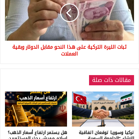
التركية
على
هذا
النحو
مقابل
الدولار
وبقية
ثبات الليرة التركية على هذا النحو مقابل الدولار وبقية
العملات
العملات
مقالات ذات صلة
تركيا وسوريا توقعان اتفاقية
هل يستمر ارتفاع أسعار الذهب؟
لإنشاء “الجامعة السورية
إسلام مميش يحذر المستثمرين