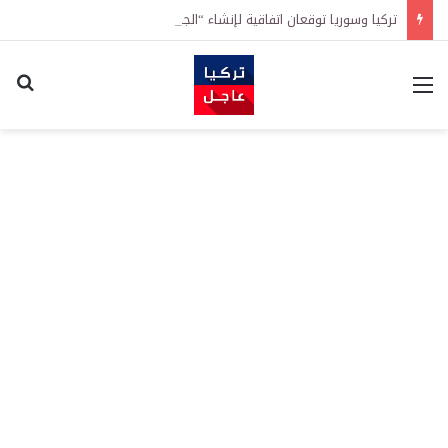
تركيا وسوريا توقعان اتفاقية لإنشاء “الجامعة السورية التركية” في دمشق.. منح دراسية واعتراف بالشهادات
القائمة
اكت