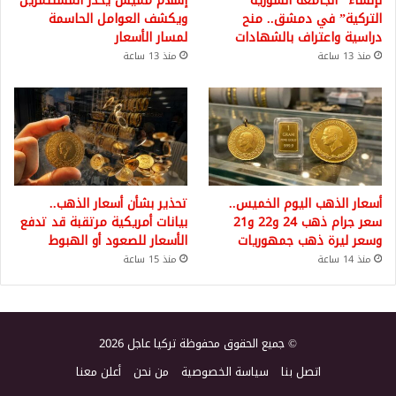
لإنشاء “الجامعة السورية
إسلام مميش يحذر المستثمرين
التركية” في دمشق.. منح
ويكشف العوامل الحاسمة
دراسية واعتراف بالشهادات
لمسار الأسعار
منذ 13 ساعة
منذ 13 ساعة
أسعار الذهب اليوم الخميس..
تحذير بشأن أسعار الذهب..
سعر جرام ذهب 24 و22 و21
بيانات أمريكية مرتقبة قد تدفع
وسعر ليرة ذهب جمهوريات
الأسعار للصعود أو الهبوط
منذ 14 ساعة
منذ 15 ساعة
© جميع الحقوق محفوظة تركيا عاجل 2026
اتصل بنا
سياسة الخصوصية
من نحن
أعلن معنا