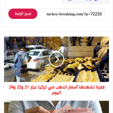
نسخ الرابط
قفزة
تشهدها
أسعار
الذهب
في
تركيا
عيار
21
و22
قفزة تشهدها أسعار الذهب في تركيا عيار 21 و22 و24
و24
اليوم
اليوم
ثبات
الليرة