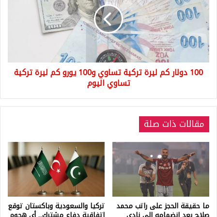
كم
ليرة
تركية
تساوي
و100
يورو
كم
100 دولار كم ليرة تركية تساوي و100 يورو كم ليرة تركية
ليرة
تركية
تساوي اليوم
تساوي
اليوم
مقالات ذات صلة
ما حقيقة الحجز على راتب محمد
تركيا والسعودية وباكستان توقع
صلاح بعد انضمامه إلى نادي
اتفاقية دفاع مشترك.. أي هجوم