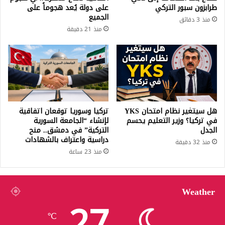
طرابزون سبور التركي
على دولة يُعد هجوماً على
الجميع
منذ 3 دقائق
منذ 21 دقيقة
هل سيتغير نظام امتحان YKS
تركيا وسوريا توقعان اتفاقية
في تركيا؟ وزير التعليم يحسم
لإنشاء “الجامعة السورية
الجدل
التركية” في دمشق.. منح
دراسية واعتراف بالشهادات
منذ 32 دقيقة
منذ 23 ساعة
Weather
27
℃