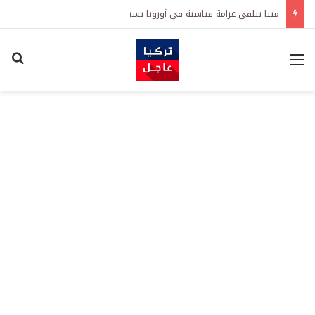
ميتا تتلقى غرامة قياسية في أوروبا بسبب حماية الأطفال.. والشركة تعلن الطعن بالقرار
القائمة
اكت