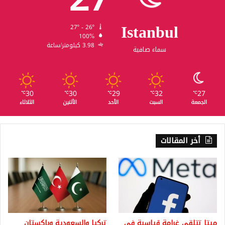
Istanbul
27º - 26º
100%
3.98 كيلومتر/ساعة
سماء صافية
30
30
29
32
27
℃
℃
℃
℃
℃
الجمعة
السبت
الأحد
الأثنين
الثلاثاء
أخر المقالات
ميتا تتلقى غرامة قياسية في
تركيا والسعودية وباكستان