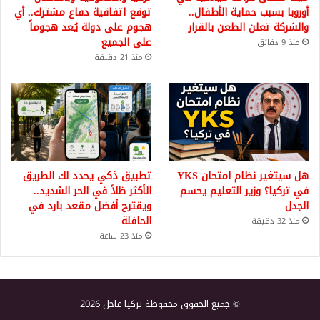
أوروبا بسبب حماية الأطفال..
توقع اتفاقية دفاع مشترك.. أي
والشركة تعلن الطعن بالقرار
هجوم على دولة يُعد هجوماً
على الجميع
منذ 9 دقائق
منذ 21 دقيقة
هل سيتغير نظام امتحان YKS
تطبيق ذكي يحدد لك الطريق
في تركيا؟ وزير التعليم يحسم
الأكثر ظلاً في الحر الشديد..
الجدل
ويقترح أفضل مقعد بارد في
الحافلة
منذ 32 دقيقة
منذ 23 ساعة
© جميع الحقوق محفوظة تركيا عاجل 2026