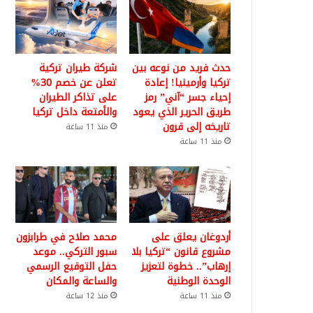
حدث فريد من نوعه بين
شركة طيران تركية
تركيا وأرمينيا! إعادة
تعلن عن خصم 30%
إحياء جسر “آني” رمز
على تذاكر الطيران
طريق الحرير الذي يعود
والأمتعة داخل تركيا
تاريخه إلى قرون
منذ 11 ساعة
منذ 11 ساعة
أردوغان يعلق على
محمد صلاح في طرابزون
مشروع قانون “تركيا بلا
سبور التركي.. موعد
إرهاب”.. خطوة لتعزيز
حفل التوقيع الرسمي
الوحدة الوطنية
والساعة والمكان
منذ 11 ساعة
منذ 12 ساعة