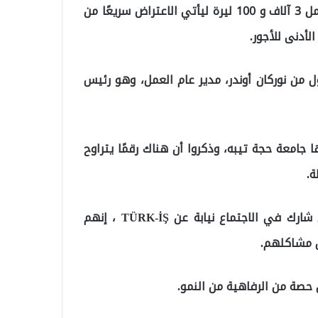
الاجتماع الأول، في هذا الاجتماع عندما اقترح أصحاب العمل 3 آلاف و 100 ليرة ليأتي الاعتراض سريعًا من
 ساعات، جاء البيان الأول من نوركان أوندر، مدير عام العمل، وهو رئيس
ا جامعة حجة تيبه، وذكروا أن هناك رقمًا يتراوح
ومن جانبه قال الأمين العام للتعليم نظمي إرغات، الذي شارك في الاجتماع نيابة عن TÜRK-İŞ ، إنهم
من مشاكلهم.
حصة من الرفاهية من النمو.