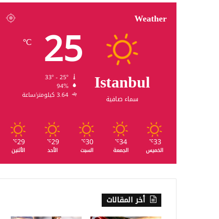
Weather
25
℃
Istanbul
33º - 25º
94%
3.64 كيلومتر/ساعة
سماء صافية
29
29
30
34
33
℃
℃
℃
℃
℃
الخميس
الجمعة
السبت
الأحد
الأثنين
أخر المقالات