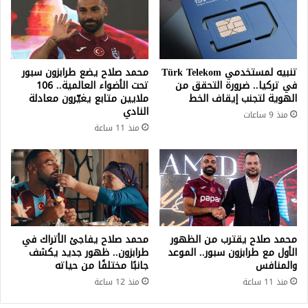
تنبيه لمستخدمي Türk Telekom
محمد صلاح يضع طرابزون سبور
في تركيا.. ضرورة التحقق من
تحت الأضواء العالمية.. 106
الهوية لتجنب إيقاف الخط
ملايين متابع يغيّرون معادلة
النادي
منذ 9 ساعات
منذ 11 ساعة
محمد صلاح يقترب من الظهور
محمد صلاح يفاجئ الأتراك في
الأول مع طرابزون سبور.. الموعد
طرابزون.. ظهور جديد يكشف
والمنافس
جانبًا مختلفًا من حياته
منذ 11 ساعة
منذ 12 ساعة