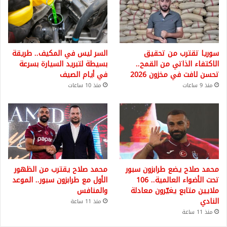
سوريا تقترب من تحقيق
السر ليس في المكيف.. طريقة
الاكتفاء الذاتي من القمح..
بسيطة لتبريد السيارة بسرعة
تحسن لافت في مخزون 2026
في أيام الصيف
منذ 9 ساعات
منذ 10 ساعات
محمد صلاح يضع طرابزون سبور
محمد صلاح يقترب من الظهور
تحت الأضواء العالمية.. 106
الأول مع طرابزون سبور.. الموعد
ملايين متابع يغيّرون معادلة
والمنافس
النادي
منذ 11 ساعة
منذ 11 ساعة