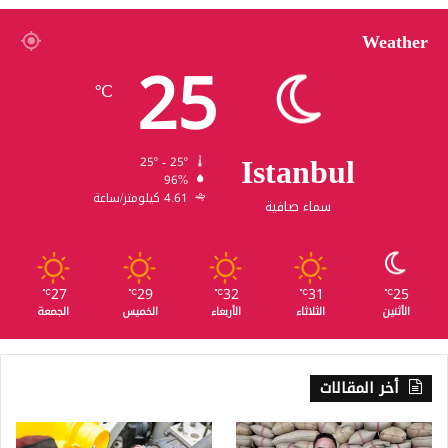
Weather
25
℃
Istanbul
25º - 25º
96%
4.61 كيلومتر/ساعة
سماء صافية
27
29
32
31
25
℃
℃
℃
℃
℃
الأثنين
الثلاثاء
الأربعاء
الخميس
الجمعة
أخر المقالات