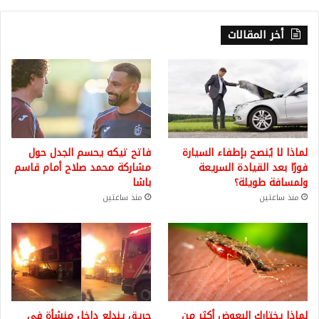
أخر المقالات
لماذا لا يُنصح بإطفاء السيارة
فاتح تيكه يحسم الجدل حول
فورًا بعد القيادة السريعة
مشاركة محمد صلاح أمام قاسم
ولمسافة طويلة؟
باشا
منذ ساعتين
منذ ساعتين
لماذا يختارك البعوض أكثر من
حريق يندلع داخل منشأة في