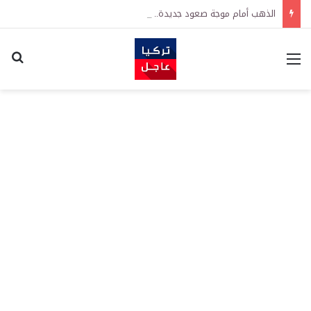
الذهب أمام موجة صعود جديدة.. UBS يتوقع وصول الأونصة إلى 5 آلاف دولار
القائمة
اكت