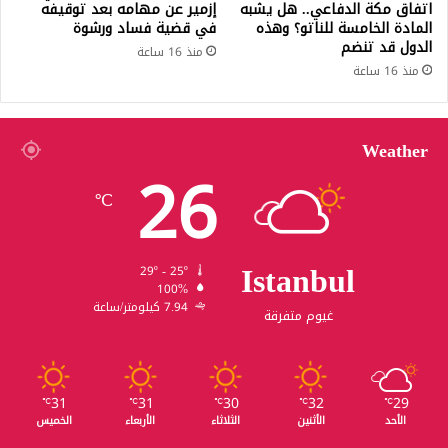
اتفاق مكة الدفاعي.. هل يشبه
إزمير عن مهامه بعد توقيفه
المادة الخامسة للناتو؟ وهذه
في قضية فساد ورشوة
الدول قد تنضم
منذ 16 ساعة
منذ 16 ساعة
Weather
26
℃
Istanbul
29º - 25º
100%
7.94 كيلومتر/ساعة
غيوم متفرقة
31
31
30
32
29
℃
℃
℃
℃
℃
الأحد
الأثنين
الثلاثاء
الأربعاء
الخميس