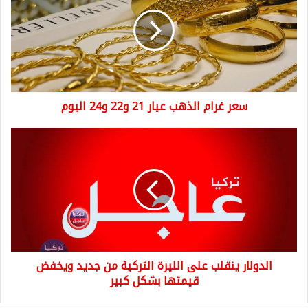
الذهب
عيار
21
و22
و24
اليوم
سعر غرام الذهب عيار 21 و22 و24 اليوم
الدولار
ينقلب
على
الليرة
التركية
من
جديد
ويخفض
قيمتها
الدولار ينقلب على الليرة التركية من جديد ويخفض
بشكل
كبير
قيمتها بشكل كبير