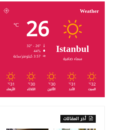
Weather
26
℃
Istanbul
32º - 26º
44%
3.57 كيلومتر/ساعة
سماء صافية
31
30
30
31
32
℃
℃
℃
℃
℃
السبت
الأحد
الأثنين
الثلاثاء
الأربعاء
أخر المقالات