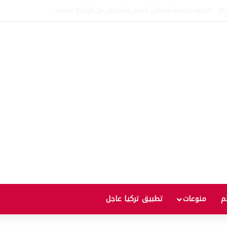
اتفاقية الدفاع بين تركيا والسعودية وباكستان.. ما الهدف من التحالف الثلاثي؟
لم
منوعات
تطبيق تركيا عاجل