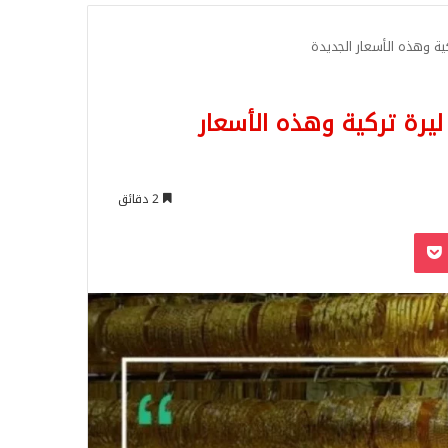
للبحث
ة وهذه الأسعار الجديدة
يرة تركية وهذه الأسعار
2 دقائق
‫Pocket
Odnoklassn