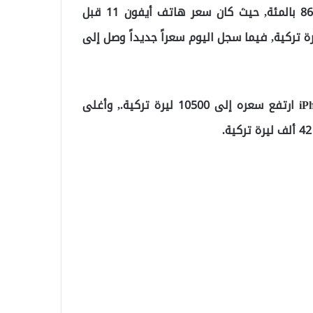
ووصلت نسبة الزيادة على بعد الهواتف المحمولة إلى 86 بالمئة, حيث كان سعر هاتف أيفون 11 قبل
رة, وسجل الشهر الماضي سعر 12 ألف ليرة تركية, فيما سجل اليوم سعراً جديداً وصل إلى
وبهذا يكون أرخص هاتف أيفون في تركيا وهو iPhone SE ارتفع سعره إلى 10500 ليرة تركية., وأغلى