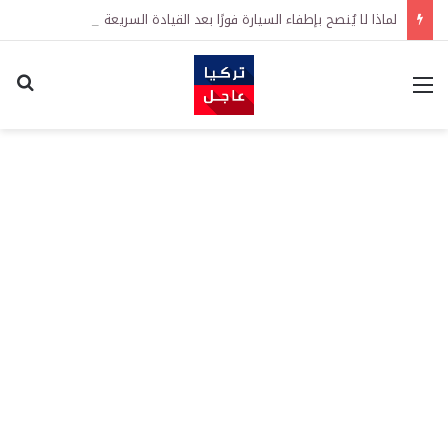
لماذا لا يُنصح بإطفاء السيارة فورًا بعد القيادة السريعة ولمسافة طويلة؟
القائمة
اكت