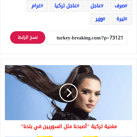
صرف
عاجل
عاجل تركيا
غرام
ليرة
وزير
نسخ الرابط
مغنية
تركية
"أصبحنا
مثل
السوريين
في
بلدنا"
مغنية تركية "أصبحنا مثل السوريين في بلدنا"