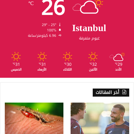
26
℃
Istanbul
29º - 25º
100%
6.96 كيلومتر/ساعة
غيوم متفرقة
31
31
30
32
29
℃
℃
℃
℃
℃
الأحد
الأثنين
الثلاثاء
الأربعاء
الخميس
أخر المقالات