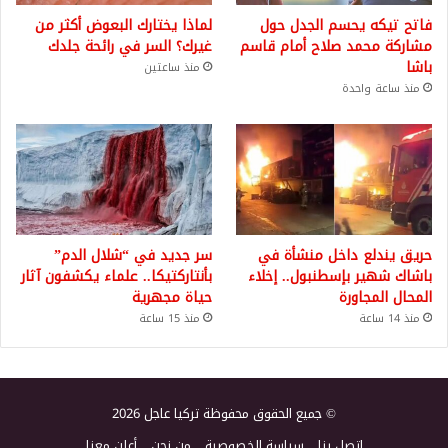
فاتح تيكه يحسم الجدل حول
لماذا يختارك البعوض أكثر من
مشاركة محمد صلاح أمام قاسم
غيرك؟ السر في رائحة جلدك
باشا
منذ ساعتين
منذ ساعة واحدة
حريق يندلع داخل منشأة في
سر جديد في “شلال الدم”
باشاك شهير بإسطنبول.. إخلاء
بأنتاركتيكا.. علماء يكشفون آثار
المحال المجاورة
حياة مجهرية
منذ 14 ساعة
منذ 15 ساعة
© جميع الحقوق محفوظة تركيا عاجل 2026
اتصل بنا
سياسة الخصوصية
من نحن
أعلن معنا