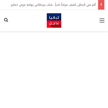
ألم في البطن كشف مرضاً نادراً.. شاب بريطاني يواجه مرض خطير في سن 22 عاماً
القائمة
اكت