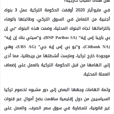
هل هناك أسباب خارجية؟
في مايو/أيار 2020 أوقفت الحكومة التركية عمل 3 بنوك
أجنبية من التعامل في السوق التركي، وطالبتها بالوفاء
بالتزاماتها تجاه البنوك المحلية، وضمت هذه البنوك “بي إن
بي باريبا إس إيه” (BNP Paribas SA)، و”سيتي بنك إن إيه”
(Citibank NA)، و”يو بي إس إيه جي” (UBS AG)، وهي
موجودة خارج تركيا، ومارست أنشطتها من بريطانيا، مما أدى
إلى اتهامها من قبل الحكومة التركية بالعمل على إضعاف
العملة المحلية.
وثمة اتهامات وجهها البعض إلى دور مشبوه لخصوم تركيا
السياسيين من دول إقليمية ساهمت بضخ أموال عبر قنوات
غير قانونية، للمضاربة في سوق سعر الصرف، والعمل على