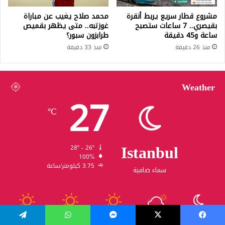
مشروع قطار سريع يربط أنقرة
محمد صلاح يغيب عن مباراة
بقيصري.. 7 ساعات ستصبح
غوزتبه.. متى يظهر بقميص
ساعة و45 دقيقة
طرابزون سبور؟
منذ 26 دقيقة
منذ 33 دقيقة
Weather
27
℃
Istanbul
28º - 26º
100%
3.75 كيلومتر/ساعة
سماء صافية
31
30
31
31
28
℃
℃
℃
℃
℃
السبت
الأحد
الأثنين
الثلاثاء
الأربعاء
يسبوك
‫X
ماسنجر
واتساب
تيلقرام