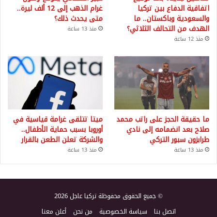
اتفاقية الدفاع بين تركيا
غرام الذهب إلى 12 ألف ليرة..
والسعودية وباكستان.. ما
متى يحدث ذلك؟
الهدف من التحالف الثلاثي؟
منذ 13 ساعة
منذ 12 ساعة
ما حقيقة الحجز على راتب محمد
ميتا تتلقى غرامة قياسية في
صلاح بعد انضمامه إلى نادي
أوروبا بسبب حماية الأطفال..
طرابزون سبور التركي
والشركة تعلن الطعن بالقرار
منذ 13 ساعة
منذ 13 ساعة
© جميع الحقوق محفوظة تركيا عاجل 2026
اتصل بنا
سياسة الخصوصية
من نحن
أعلن معنا