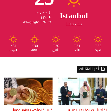
Istanbul
32º - 25º
54%
0.97 كيلومتر/ساعة
سماء صافية
31
30
30
31
32
℃
℃
℃
℃
℃
السبت
الأحد
الأثنين
الثلاثاء
الأربعاء
أخر المقالات
تفاصيل جديدة بعد توقيع
خبير اقتصادي يتوقع وصول