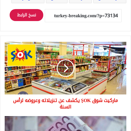
نسخ الرابط
ماركيت
شوق
ŞOK
يكشف
عن
تنزيلاته
وعروضه
لرأس
السنة
ماركيت شوق ŞOK يكشف عن تنزيلاته وعروضه لرأس
السنة
دعم
مالي