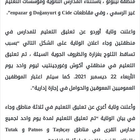
منطقة نيبولو ، باستثناء المدارس الثانوية ومؤسسات التعليم
غير الرسمي ، وفي مقاطعات Cide و Doğanyurt و enpazar”.
واعلنت ولاية أوردو عن تعليق التعليم للمدارس في
منطقتين وجاء اعلان الولاية على الشكل التالي “بسبب
تساقط الثلوج بغزارة والظروف الجوية السيئة ، تم تعليق
التعليم في منطقتي أكوش وغورجينتيب ليوم واحد يوم
الأربعاء 22 ديسمبر 2021. كما سيتم اعتبار الموظفين
العموميين المعوقين والحوامل في إجازة إدارية”.
وأعلنت ولاية أغري عن تعليق التعليم في ثلاثة مناطق وجاء
في بيان الولاية “تم تعليق التعليم لمدة يوم واحد لجميع
مدارس القرى في مناطق Taşlıçay و Patnos و Tutak