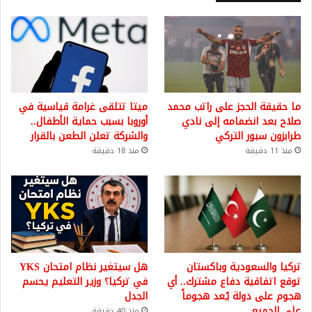
ما حقيقة الحجز على راتب محمد
ميتا تتلقى غرامة قياسية في
صلاح بعد انضمامه إلى نادي
أوروبا بسبب حماية الأطفال..
طرابزون سبور التركي
والشركة تعلن الطعن بالقرار
منذ 11 دقيقة
منذ 18 دقيقة
تركيا والسعودية وباكستان
هل سيتغير نظام امتحان YKS
توقع اتفاقية دفاع مشترك.. أي
في تركيا؟ وزير التعليم يحسم
هجوم على دولة يُعد هجوماً
الجدل
على الجميع
منذ 40 دقيقة