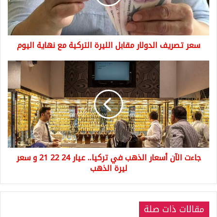
التركية
مع
نهاية
اليوم
سعر تصريف الدولار مقابل الليرة التركية مع نهاية اليوم
جاءت
الآن
أسعار
الذهب
في
تركيا..
عيار
24
22
جاءت الآن أسعار الذهب في تركيا.. عيار 24 22 21 و سعر
21
و
ليرة الذهب
سعر
ليرة
الذهب
مقالات ذات صلة