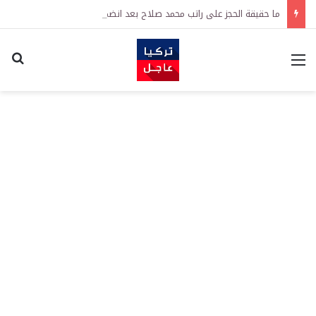
ما حقيقة الحجز على راتب محمد صلاح بعد انضمامه إلى نادي طرابزون سبور التركي
القائمة
اكت