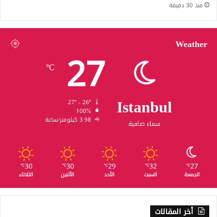
منذ 30 دقيقة
Weather
27
℃
Istanbul
27º - 26º
100%
3.98 كيلومتر/ساعة
سماء صافية
30
30
29
32
27
℃
℃
℃
℃
℃
الجمعة
السبت
الأحد
الأثنين
الثلاثاء
أخر المقالات