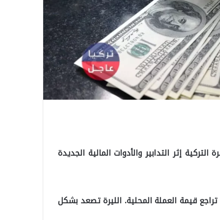
 التركية إثر التدابير والأدوات المالية الجديدة
D) إن “أردوغان يحارب ضد تراجع قيمة العملة المحلية. الليرة تصعد بشكل