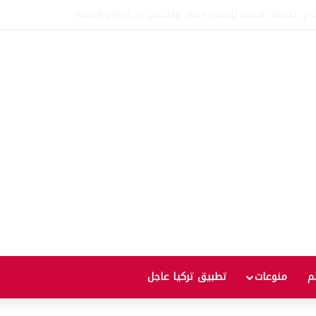
اتفاقية الدفاع بين تركيا والسعودية وباكستان.. ما الهدف من التحالف الثلاثي؟
لم
منوعات
تطبيق تركيا عاجل