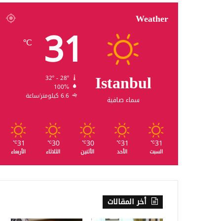
Weather
31
℃
Istanbul
32º - 28º
100%
6.6 كيلومتر/ساعة
سماء صافية
31
30
30
31
31
℃
℃
℃
℃
℃
السبت
الأحد
الأثنين
الثلاثاء
الأربعاء
أخر المقالات