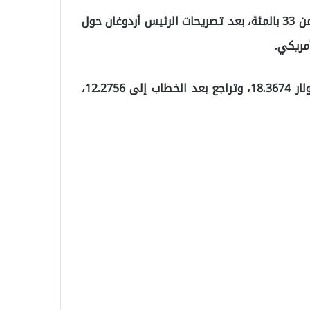
وشهدت الليرة التركية مساء الإثنين، انتعاشا كبيرا بأكثر من 33 بالمئة، بعد تصريحات الرئيس أردوغان حول
​​​​​​​وقبيل التصريحات بلغ سعر صرف الليرة التركية مقابل الدولار 18.3674، وتراجع بعد الخطاب إلى 12.2756،