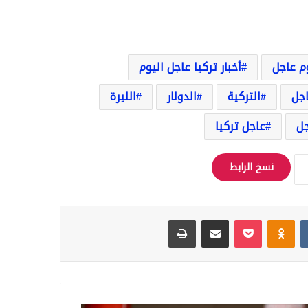
وم عاجل
أخبار تركيا عاجل اليوم
اجل
التركية
الدولار
الليرة
جل
عاجل تركيا
نسخ الرابط
Odnoklassniki
‫Pocket
مشاركة عبر البريد
طباعة