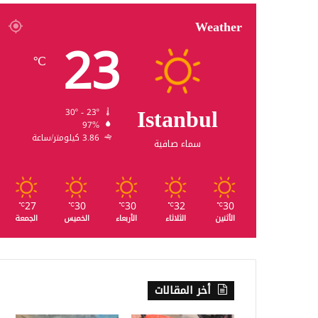
Weather
23
℃
Istanbul
30º - 23º
97%
3.86 كيلومتر/ساعة
سماء صافية
27
30
30
32
30
℃
℃
℃
℃
℃
الأثنين
الثلاثاء
الأربعاء
الخميس
الجمعة
أخر المقالات