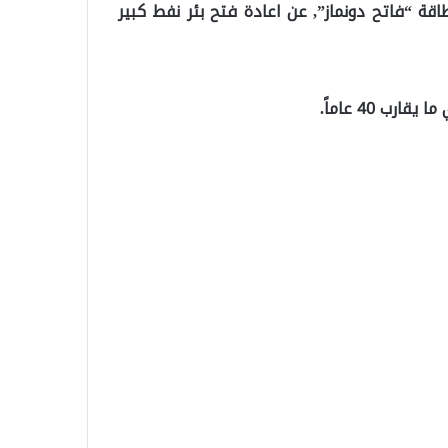
قة “فاتح دونماز”, عن اعادة فتح بئر نفط كبير
ب 40 عاماً.