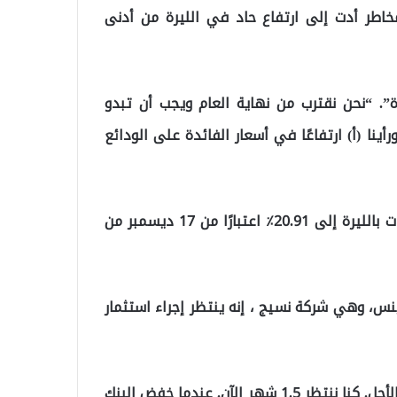
مخاطر أدت إلى ارتفاع حاد في الليرة من أدنى
”. “نحن نقترب من نهاية العام ويجب أن تبدو
ينا (أ) ارتفاعًا في أسعار الفائدة على الودائع
وارتفع متوسط ​​معدلات قروض البنوك على قروض الشركات بالليرة إلى 20.91٪ اعتبارًا من 17 ديسمبر من
س، وهي شركة نسيج ، إنه ينتظر إجراء استثمار
وقال “نحتاج إلى معدلات فائدة منخفضة واقتراض طويل الأجل. كنا ننتظر 1.5 شهر الآن. عندما خفض البنك