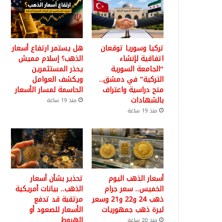
تركيا وسوريا توقعان
هل يستمر ارتفاع أسعار
اتفاقية لإنشاء
الذهب؟ إسلام مميش
“الجامعة السورية
يحذر المستثمرين
التركية” في دمشق..
ويكشف العوامل
منح دراسية واعتراف
الحاسمة لمسار الأسعار
بالشهادات
منذ 19 ساعة
منذ 19 ساعة
أسعار الذهب اليوم
تحذير بشأن أسعار
الخميس.. سعر جرام
الذهب.. بيانات أمريكية
ذهب 24 و22 و21 وسعر
مرتقبة قد تدفع
ليرة ذهب جمهوريات
الأسعار للصعود أو
الهبوط
منذ 20 ساعة