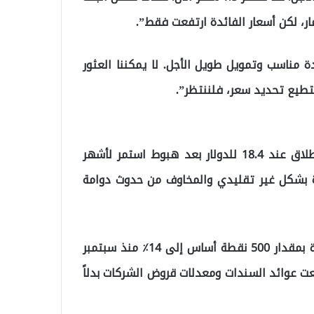
ار، لكن أسعار الفائدة ارتفعت فقط”.
 مناسب وتمويل طويل الأجل. لا يمكننا العثور
ستطيع تحديد سعر، فلننتظر”.
هوت الليرة يوم الاثنين إلى أدنى مستوى لها على الإطلاق عند 18.4 للدولار بعد هبوط استمر لأشهر
 بشكل غير تقليدي والمخاوف من حدوث دوامة
تحت ضغط من أردوغان، خفض البنك المركزي سعر الفائدة بمقدار 500 نقطة أساس إلى 14٪ منذ سبتمبر
. واستجابة لذلك، ارتفعت عوائد السندات ومعدلات قروض الشركات بدلاً