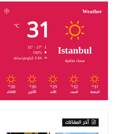
Weather
31
℃
Istanbul
32º - 27º
100%
5.84 كيلومتر/ساعة
سماء صافية
30
30
29
32
31
℃
℃
℃
℃
℃
الجمعة
السبت
الأحد
الأثنين
الثلاثاء
أخر المقالات