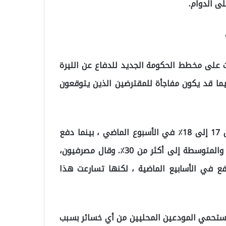
دت على مخطط الحكومة الجديد للدفاع عن الليرة
يما قد يكون مفاجأة للمقترضين الذين يتوقعون
قفزت أسعار الفائدة على الودائع إلى أكثر من 20٪ ، من 17 إلى 18٪ في الأسبوع الماضي ، بينما دفع
ارتفاع تكاليف التمويل معدلات قروض الشركات الصغيرة والمتوسطة إلى أكثر من 30٪. وقال مصرفيون،
ع في الأسابيع الماضية ، لكنها تسارعت هذا
ة ستحمي المودعين المحليين من أي خسائر بسبب