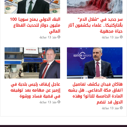
سر جديد في “شلال الدم”
البنك الدولي يمنح سوريا 100
بأنتاركتيكا.. علماء يكشفون آثار
مليون دولار لتحديث القطاع
حياة مجهرية
المالي
منذ 13 ساعة
منذ 13 ساعة
هاكان فيدان يكشف تفاصيل
عاجل إيقاف رئيس بلدية في
اتفاق مكة الدفاعي.. هل يشبه
إزمير عن مهامه بعد توقيفه
المادة الخامسة للناتو؟ وهذه
في قضية فساد ورشوة
الدول قد تنضم
منذ 13 ساعة
منذ 13 ساعة