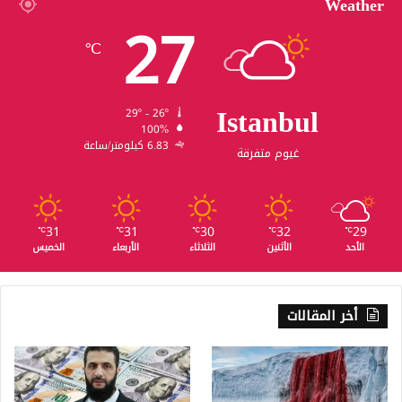
Weather
27
℃
Istanbul
29º - 26º
100%
6.83 كيلومتر/ساعة
غيوم متفرقة
31
31
30
32
29
℃
℃
℃
℃
℃
الأحد
الأثنين
الثلاثاء
الأربعاء
الخميس
أخر المقالات