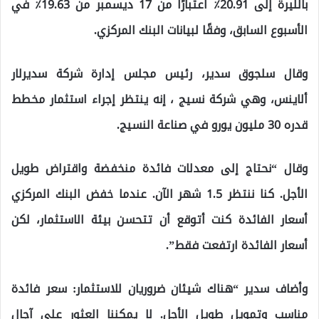
بالليرة إلى 20.91٪ اعتبارًا من 17 ديسمبر من 19.63٪ في
الأسبوع السابق، وفقًا لبيانات البنك المركزي.
وقال سلجوق سدير، رئيس مجلس إدارة شركة سديرلار
ألاينس، وهي شركة نسيج ، إنه ينتظر إجراء استثمار مخطط
قدره 30 مليون يورو في صناعة النسيج.
وقال “نحتاج إلى معدلات فائدة منخفضة واقتراض طويل
الأجل. كنا ننتظر 1.5 شهر الآن. عندما خفض البنك المركزي
أسعار الفائدة كنت أتوقع أن تتحسن بيئة الاستثمار، لكن
أسعار الفائدة ارتفعت فقط”.
وأضاف سدير “هناك شيئان ضروريان للاستثمار: سعر فائدة
مناسب وتمويل طويل الأجل. لا يمكننا العثور على آجال