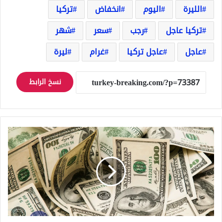
الليرة
اليوم
انخفاض
تركيا
تركيا عاجل
رجب
سعر
شهر
عاجل
عاجل تركيا
غرام
ليرة
نسخ الرابط
سعر
صرف
الدولار
في
تركيا
مقابل
الليرة
التركية
اليوم