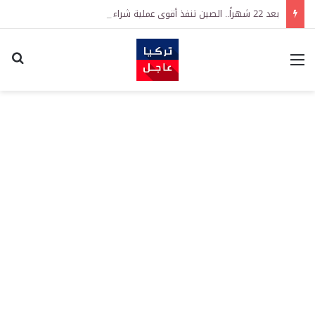
بعد 22 شهراً.. الصين تنفذ أقوى عملية شراء للذهب منذ أكتوبر 2023
القائمة
اكت