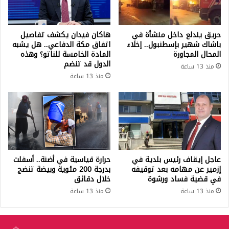
حريق يندلع داخل منشأة في
هاكان فيدان يكشف تفاصيل
باشاك شهير بإسطنبول.. إخلاء
اتفاق مكة الدفاعي.. هل يشبه
المحال المجاورة
المادة الخامسة للناتو؟ وهذه
الدول قد تنضم
منذ 13 ساعة
منذ 13 ساعة
عاجل إيقاف رئيس بلدية في
حرارة قياسية في أضنة.. أسفلت
إزمير عن مهامه بعد توقيفه
بدرجة 200 مئوية وبيضة تنضج
في قضية فساد ورشوة
خلال دقائق
منذ 13 ساعة
منذ 13 ساعة