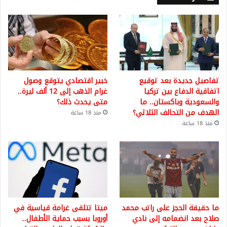
تفاصيل جديدة بعد توقيع
خبير اقتصادي يتوقع وصول
اتفاقية الدفاع بين تركيا
غرام الذهب إلى 12 ألف ليرة..
والسعودية وباكستان.. ما
متى يحدث ذلك؟
الهدف من التحالف الثلاثي؟
منذ 18 ساعة
منذ 18 ساعة
ما حقيقة الحجز على راتب محمد
ميتا تتلقى غرامة قياسية في
صلاح بعد انضمامه إلى نادي
أوروبا بسبب حماية الأطفال..