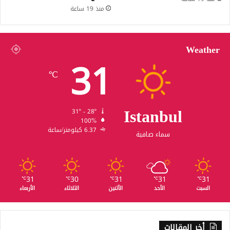
منذ 19 ساعة
Weather
31
℃
Istanbul
31º - 28º
100%
6.37 كيلومتر/ساعة
سماء صافية
31
30
31
31
31
℃
℃
℃
℃
℃
السبت
الأحد
الأثنين
الثلاثاء
الأربعاء
أخر المقالات