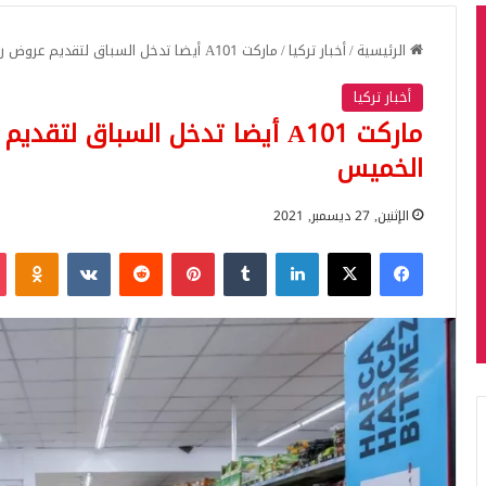
الرئيسية
/
أخبار تركيا
/
ماركت A101 أيضا تدخل السباق لتقديم عروض رائعة.. عروض يوم الخميس
أخبار تركيا
ماركت A101 أيضا تدخل السباق لت
الخميس
الإثنين, 27 ديسمبر, 2021
فيسبوك
‫X
لينكدإن
بينتيريست
iki