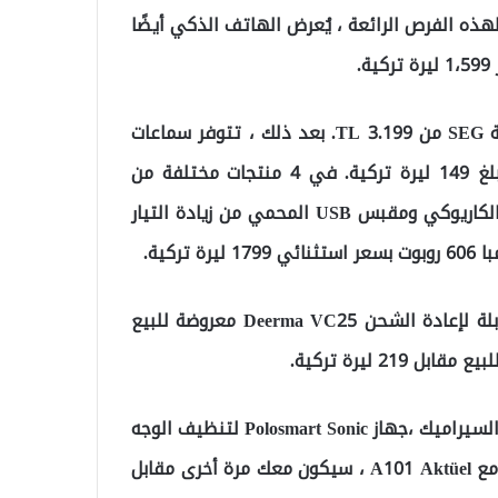
ليرة تركية. استمرارًا لهذه الفرص الرائعة ، يُعرض الهاتف الذكي أيضًا
في فرصة أخرى ، ثلاجة SEG معك من 2.399 TL وغسالة SEG من 3.199 TL. بعد ذلك ، تتوفر سماعات
QCY T7 TWS Bluetooth على الرفوف بسعر مناسب يبلغ 149 ليرة تركية. في 4 منتجات مختلفة من
Piranha ، سماعات الأذن وسماعات البلوتوث وميكروفون الكاريوكي ومقبس USB المحمي من زيادة التيار
كية.
بالإضافة إلى ذلك ، المكنسة الكهربائية المستقيمة القابلة لإعادة الشحن Deerma VC25 معروضة للبيع
سيباع صانع الشاي كعلامة تجارية كيوي ، مكواة أساسها السيراميك ،جهاز Polosmart Sonic لتنظيف الوجه
، والذي تم طرحه من قبل في الصفقات التي تم إبرامها مع A101 Aktüel ، سيكون معك مرة أخرى مقابل