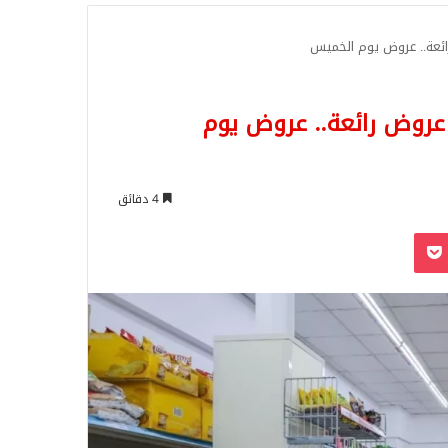
للبحث
قديم عروض رائعة.. عروض يوم
4 دقائق
‫Pocket
Odnoklassn