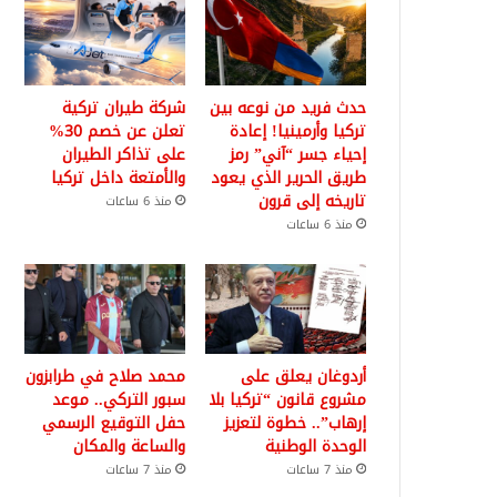
حدث فريد من نوعه بين
شركة طيران تركية
تركيا وأرمينيا! إعادة
تعلن عن خصم 30%
إحياء جسر “آني” رمز
على تذاكر الطيران
طريق الحرير الذي يعود
والأمتعة داخل تركيا
تاريخه إلى قرون
منذ 6 ساعات
منذ 6 ساعات
أردوغان يعلق على
محمد صلاح في طرابزون
مشروع قانون “تركيا بلا
سبور التركي.. موعد
إرهاب”.. خطوة لتعزيز
حفل التوقيع الرسمي
الوحدة الوطنية
والساعة والمكان
منذ 7 ساعات
منذ 7 ساعات