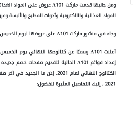
ومن جانبها قدمت ماركت A101 عروض 
المواد الغذائية والالكترونية وأدوات المطبخ والألبسة وع
وجاء في منشور ماركت A101 على عروضها ليوم الخميس مايلي (صور العروض أسفل المقالة):
إعداد قوائم A101 الحالية لتقديم صفحات خصم
2021 ، إليك التفاصيل المثيرة للفضول: