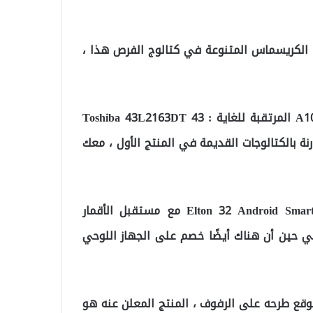
 الكريسماس المتنوعة في كتالوج الفرص هذا ،
دعونا نرى ما هو مدرج في صفقات 30 ديسمبر 2021 A101 المرتقبة للغاية : Toshiba 43L2163DT 43
ة أصغر مقارنة بالكتالوجات القديمة في المنتج الأول ، معك
هناك فرصة مفيدة أخرى تتبع المنتج وهي Elton 32 Android Smart Led Tv مع مستقبل الأقمار
ة ، والذي سيكون على الرفوف مع 2099 TL ، في حين أن هناك أيضًا خصم على الجهاز اللوحي
ز اللوحي المتوقع طرحه على الرفوف ، المنتج المعلن عنه هو