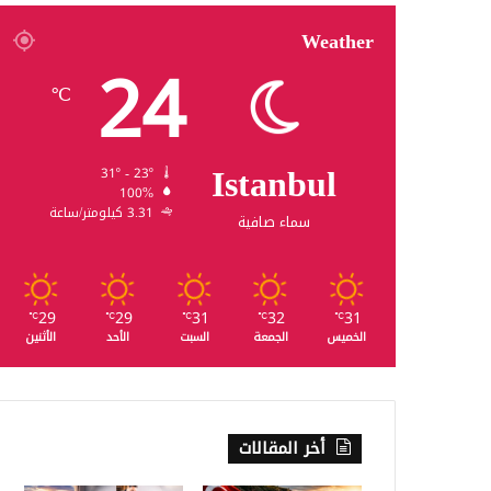
Weather
24
℃
Istanbul
31º - 23º
100%
3.31 كيلومتر/ساعة
سماء صافية
29
29
31
32
31
℃
℃
℃
℃
℃
الخميس
الجمعة
السبت
الأحد
الأثنين
أخر المقالات