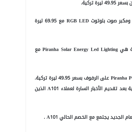
وبالمثل ، تستمر لفة مجموعة الشعر بـ 7.50 ليرة تركية ومكبر صوت بلوتوث RGB LED مع 69.95 ليرة
التفاصيل الأخرى الجديرة بالملاحظة بين المنتجات الحالية هي Piranha Solar Energy Led Lighting مع
بالإضافة إلى ذلك ، يتوفر مصباح Piranha Portable Led Illuminator على الرفوف بسعر 49.95 ليرة تركية.
دعنا نستمر في تواجدك مع فرص منتجات الأواني الزجاجية بعد تقديم الأخبار السارة لعملاء A101 الذين