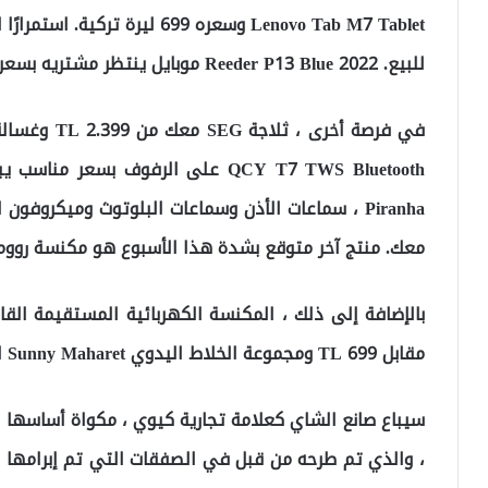
Lenovo Tab M7 Tablet وسعره 699 
للبيع. Reeder P13 Blue 2022 موبايل ينتظر مشتريه بسعر 1،599 ليرة تركية.
معك. منتج آخر متوقع بشدة هذا الأسبوع هو مكنسة روومبا 606 روبوت بسعر استثنائي 1799 ليرة تر
مقابل 699 TL ومجموعة الخلاط اليدوي Sunny Maharet للبيع مقابل 219 ليرة تركية.