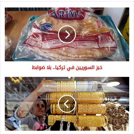
خبز
السوريين
في
تركيا..
بلا
ضوابط
خبز السوريين في تركيا.. بلا ضوابط
عاجل:
سعر
غرام
الذهب
عيار
24
22
21
وليرة