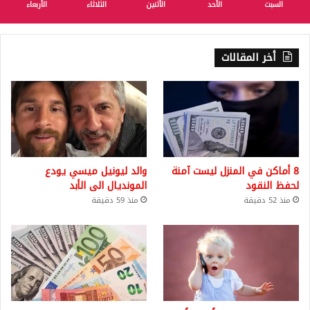
السبت
الأحد
الأثنين
الثلاثاء
الأربعاء
أخر المقالات
8 أماكن في المنزل ليست آمنة
والد ليونيل ميسي يودع
لحفظ النقود
المونديال الى الأبد
منذ 52 دقيقة
منذ 59 دقيقة