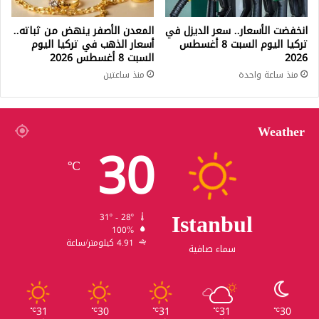
انخفضت الأسعار.. سعر الديزل في
المعدن الأصفر ينهض من ثباته..
تركيا اليوم السبت 8 أغسطس
أسعار الذهب في تركيا اليوم
2026
السبت 8 أغسطس 2026
منذ ساعة واحدة
منذ ساعتين
Weather
30
℃
Istanbul
31º - 28º
100%
4.91 كيلومتر/ساعة
سماء صافية
31
30
31
31
30
℃
℃
℃
℃
℃