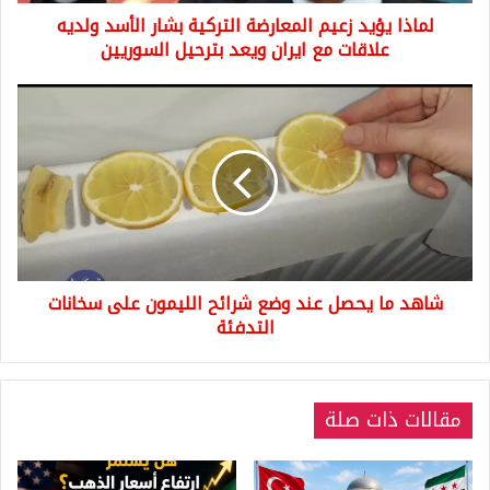
علاقات
لماذا يؤيد زعيم المعارضة التركية بشار الأسد ولديه
مع
ايران
علاقات مع ايران ويعد بترحيل السوريين
ويعد
بترحيل
شاهد
السوريين
ما
يحصل
عند
وضع
شرائح
الليمون
على
سخانات
شاهد ما يحصل عند وضع شرائح الليمون على سخانات
التدفئة
التدفئة
مقالات ذات صلة