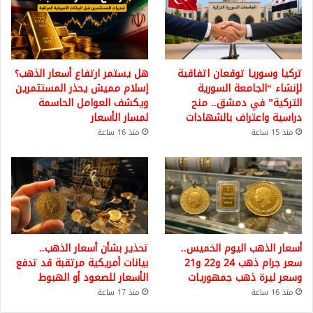
تركيا وسوريا توقعان اتفاقية
هل يستمر ارتفاع أسعار الذهب؟
لإنشاء “الجامعة السورية
إسلام مميش يحذر المستثمرين
التركية” في دمشق.. منح
ويكشف العوامل الحاسمة
دراسية واعتراف بالشهادات
لمسار الأسعار
منذ 15 ساعة
منذ 16 ساعة
أسعار الذهب اليوم الخميس..
تحذير بشأن أسعار الذهب..
سعر جرام ذهب 24 و22 و21
بيانات أمريكية مرتقبة قد تدفع
وسعر ليرة ذهب جمهوريات
الأسعار للصعود أو الهبوط
منذ 16 ساعة
منذ 17 ساعة