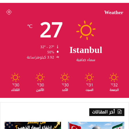
Weather
27
℃
Istanbul
32º - 27º
50%
3.92 كيلومتر/ساعة
سماء صافية
30
30
30
31
32
℃
℃
℃
℃
℃
الجمعة
السبت
الأحد
الأثنين
الثلاثاء
أخر المقالات