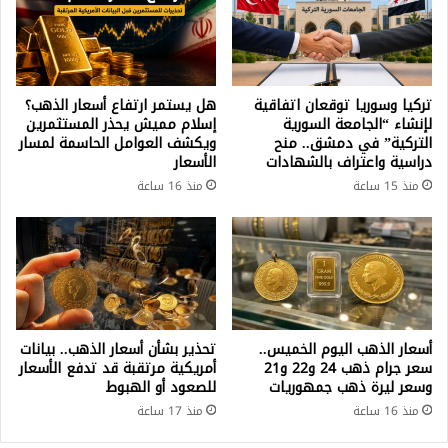
تركيا وسوريا توقعان اتفاقية
هل يستمر ارتفاع أسعار الذهب؟
لإنشاء “الجامعة السورية
إسلام مميش يحذر المستثمرين
التركية” في دمشق.. منح
ويكشف العوامل الحاسمة لمسار
دراسية واعتراف بالشهادات
الأسعار
منذ 15 ساعة
منذ 16 ساعة
أسعار الذهب اليوم الخميس..
تحذير بشأن أسعار الذهب.. بيانات
سعر جرام ذهب 24 و22 و21
أمريكية مرتقبة قد تدفع الأسعار
وسعر ليرة ذهب جمهوريات
للصعود أو الهبوط
منذ 16 ساعة
منذ 17 ساعة