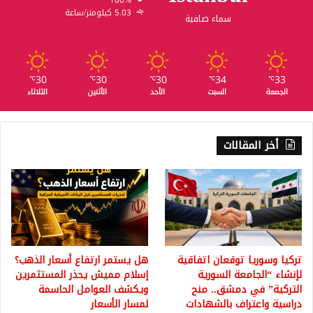
5.03 كيلومتر/ساعة
سماء صافية
30
30
30
34
33
℃
℃
℃
℃
℃
الجمعة
السبت
الأحد
الأثنين
الثلاثاء
أخر المقالات
تركيا وسوريا توقعان اتفاقية
هل يستمر ارتفاع أسعار الذهب؟
لإنشاء “الجامعة السورية
إسلام مميش يحذر المستثمرين
التركية” في دمشق.. منح
ويكشف العوامل الحاسمة
دراسية واعتراف بالشهادات
لمسار الأسعار