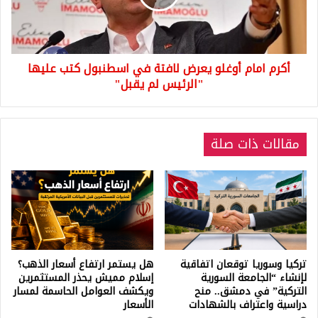
في
اسطنبول
كتب
عليها
أكرم امام أوغلو يعرض لافتة في اسطنبول كتب عليها
"الرئيس
لم
"الرئيس لم يقبل"
يقبل"
مقالات ذات صلة
تركيا وسوريا توقعان اتفاقية
هل يستمر ارتفاع أسعار الذهب؟
لإنشاء “الجامعة السورية
إسلام مميش يحذر المستثمرين
التركية” في دمشق.. منح
ويكشف العوامل الحاسمة لمسار
دراسية واعتراف بالشهادات
الأسعار