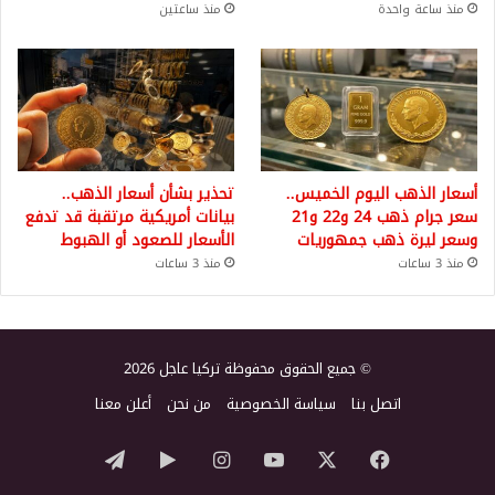
منذ ساعة واحدة
منذ ساعتين
أسعار الذهب اليوم الخميس..
تحذير بشأن أسعار الذهب..
سعر جرام ذهب 24 و22 و21
بيانات أمريكية مرتقبة قد تدفع
وسعر ليرة ذهب جمهوريات
الأسعار للصعود أو الهبوط
منذ 3 ساعات
منذ 3 ساعات
© جميع الحقوق محفوظة تركيا عاجل 2026
اتصل بنا
سياسة الخصوصية
من نحن
أعلن معنا
‫X
فيسبوك
‫YouTube
انستقرام
‏Google
تيلقرام