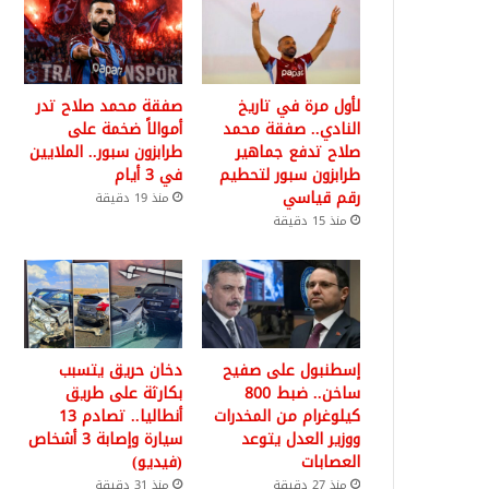
لأول مرة في تاريخ
صفقة محمد صلاح تدر
النادي.. صفقة محمد
أموالاً ضخمة على
صلاح تدفع جماهير
طرابزون سبور.. الملايين
طرابزون سبور لتحطيم
في 3 أيام
رقم قياسي
منذ 19 دقيقة
منذ 15 دقيقة
إسطنبول على صفيح
دخان حريق يتسبب
ساخن.. ضبط 800
بكارثة على طريق
كيلوغرام من المخدرات
أنطاليا.. تصادم 13
ووزير العدل يتوعد
سيارة وإصابة 3 أشخاص
العصابات
(فيديو)
منذ 27 دقيقة
منذ 31 دقيقة