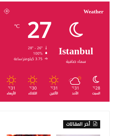
Weather
27
℃
Istanbul
28º - 26º
100%
3.75 كيلومتر/ساعة
سماء صافية
31
30
31
31
28
℃
℃
℃
℃
℃
السبت
الأحد
الأثنين
الثلاثاء
الأربعاء
أخر المقالات