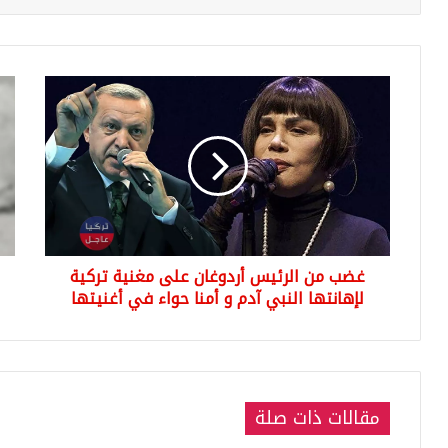
غضب
الش
من
الن
الرئيس
تعت
أردوغان
موا
على
سو
مغنية
بعد
تركية
أن
لإهانتها
قام
النبي
بفع
غضب من الرئيس أردوغان على مغنية تركية
آدم
غير
و
لإهانتها النبي آدم و أمنا حواء في أغنيتها
مف
أمنا
حواء
في
أغنيتها
مقالات ذات صلة