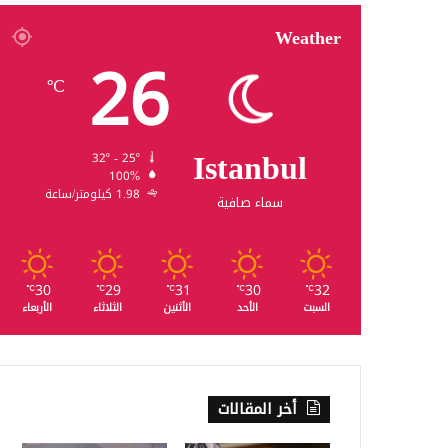
Weather
26
℃
Istanbul
32º - 25º
100%
1.98 كيلومتر/ساعة
سماء صافية
30
29
31
30
32
℃
℃
℃
℃
℃
السبت
الأحد
الأثنين
الثلاثاء
الأربعاء
أخر المقالات