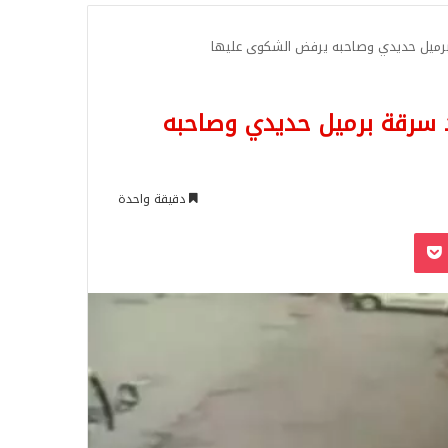
للبحث
 برميل حديدي وصاحبه يرفض الشكوى عليها
 سرقة برميل حديدي وصاحبه
دقيقة واحدة
‫Pocket
Odnoklassn