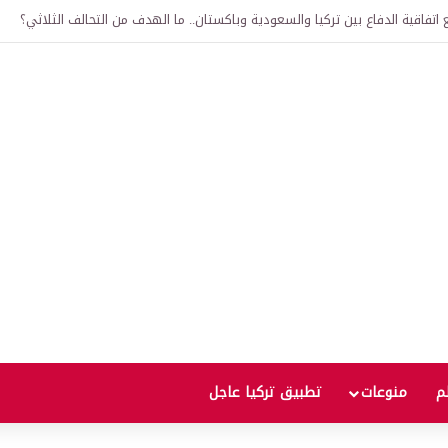
لى 12 ألف ليرة.. متى يحدث ذلك؟
لم
منوعات
تطبيق تركيا عاجل