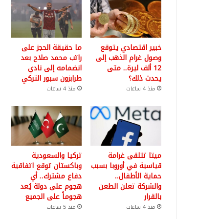
خبير اقتصادي يتوقع
ما حقيقة الحجز على
وصول غرام الذهب إلى
راتب محمد صلاح بعد
12 ألف ليرة.. متى
انضمامه إلى نادي
يحدث ذلك؟
طرابزون سبور التركي
منذ 4 ساعات
منذ 4 ساعات
ميتا تتلقى غرامة
تركيا والسعودية
قياسية في أوروبا بسبب
وباكستان توقع اتفاقية
حماية الأطفال..
دفاع مشترك.. أي
والشركة تعلن الطعن
هجوم على دولة يُعد
بالقرار
هجوماً على الجميع
منذ 4 ساعات
منذ 5 ساعات