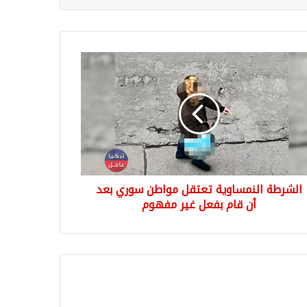
رطة
مساوية
قل
طن
ري
ل
الشرطة النمساوية تعتقل مواطن سوري بعد
هوم
أن قام بفعل غير مفهوم