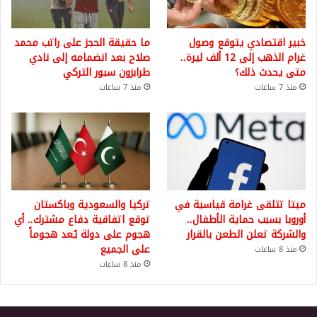
خبير اقتصادي يتوقع وصول
ما حقيقة الحجز على راتب محمد
غرام الذهب إلى 12 ألف ليرة..
صلاح بعد انضمامه إلى نادي
متى يحدث ذلك؟
طرابزون سبور التركي
منذ 7 ساعات
منذ 7 ساعات
ميتا تتلقى غرامة قياسية في
تركيا والسعودية وباكستان
أوروبا بسبب حماية الأطفال..
توقع اتفاقية دفاع مشترك.. أي
والشركة تعلن الطعن بالقرار
هجوم على دولة يُعد هجوماً
على الجميع
منذ 8 ساعات
منذ 8 ساعات