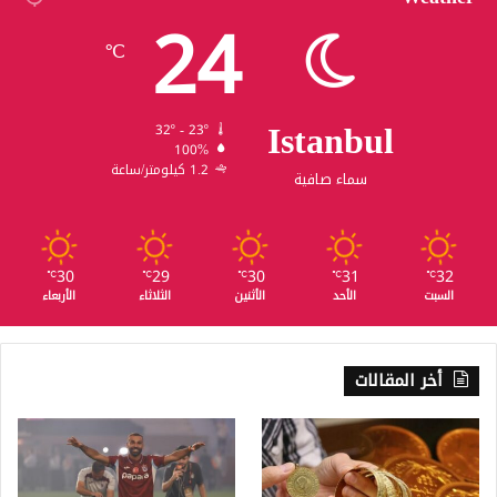
24
℃
Istanbul
32º - 23º
100%
1.2 كيلومتر/ساعة
سماء صافية
30
29
30
31
32
℃
℃
℃
℃
℃
السبت
الأحد
الأثنين
الثلاثاء
الأربعاء
أخر المقالات