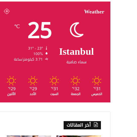
Weather
25
℃
Istanbul
31º - 23º
100%
3.71 كيلومتر/ساعة
سماء صافية
29
29
31
32
31
℃
℃
℃
℃
℃
الخميس
الجمعة
السبت
الأحد
الأثنين
أخر المقالات