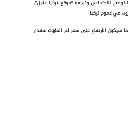
 التواصل الاجتماعي وترجمه “موقع تركيا عاجل”,
تر البنزين ستكون بمقدار 39 قرش, بينما سيكون الارتفاع على سعر لتر المازوت بمقدار