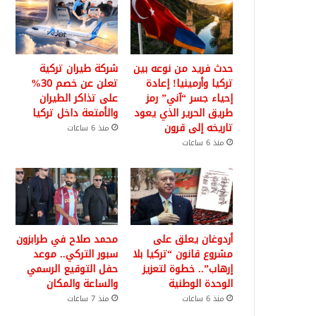
حدث فريد من نوعه بين
شركة طيران تركية
تركيا وأرمينيا! إعادة
تعلن عن خصم 30%
إحياء جسر “آني” رمز
على تذاكر الطيران
طريق الحرير الذي يعود
والأمتعة داخل تركيا
تاريخه إلى قرون
منذ 6 ساعات
منذ 6 ساعات
أردوغان يعلق على
محمد صلاح في طرابزون
مشروع قانون “تركيا بلا
سبور التركي.. موعد
إرهاب”.. خطوة لتعزيز
حفل التوقيع الرسمي
الوحدة الوطنية
والساعة والمكان
منذ 6 ساعات
منذ 7 ساعات