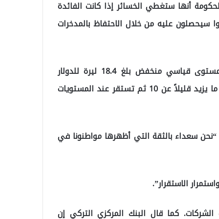
حكومة أنها ستغطي الخسائر إذا كانت الفائدة
ا سيحصلون عليه من خلال الاحتفاظ بالمدخرات
تم الكشف عن المخطط بعد أن انخفضت الليرة إلى مستوى قياسي منخفض بلغ 18.4 ليرة للدولار
الأمريكي في 20 ديسمبر، قبل أن ترتفع بشكل حاد إلى ما يزيد قليلاً عن 10 ثم تستقر عند المستويات
“نحن سعداء بالثقة التي أظهرها مواطنونا في
ستمرار الاستقرار”.
الشركات. كما قال البنك المركزي التركي إن