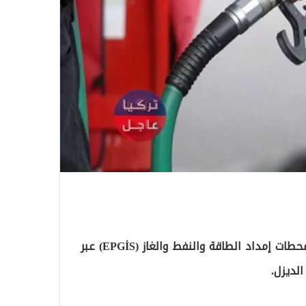
بعد ارتفاع أسعار النفط ، أعلن اتحاد أصحاب العمل في محطات إمداد الطاقة والنفط والغاز (EPGİS) عبر
الديزل.