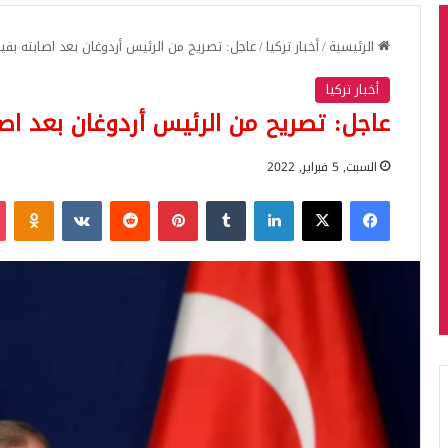
الرئيسية
/
أخبار تركيا
/
عاجل: تصريح من الرئيس أردوغان بعد اصابته بفي
أخبار تركيا
عاجل: تصريح من الرئيس أردوغان بعد اص
السبت, 5 فبراير, 2022
فيسبوك
‫X
لينكدإن
بينتيريست
iki