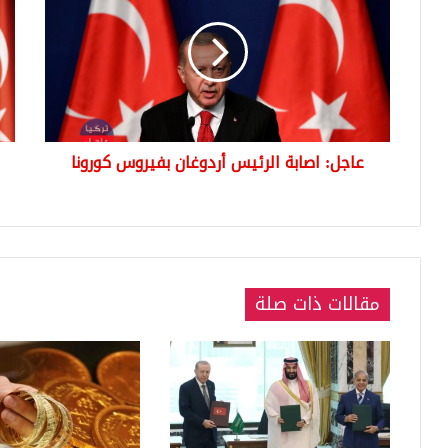
الرئيس
أرد
أردوغان
يعل
بفيروس
اصا
كورونا
بفي
كور
مع
زوج
عاجل: اصابة الرئيس أردوغان بفيروس كورونا
وتص
عن
حال
الص
مقالات ذات صلة