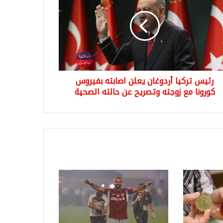
وغان
ن
بته
روس
ونا
ته
رئيس تركيا أردوغان يعلن اصابته بفيروس
ريح
كورونا مع زوجته وتصريح عن حالته الصحية
ته
حية