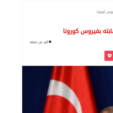
للبحث
روس كورونا
ابته بفيروس كورونا
أقل من دقيقة
‫Pocket
Odnoklassn