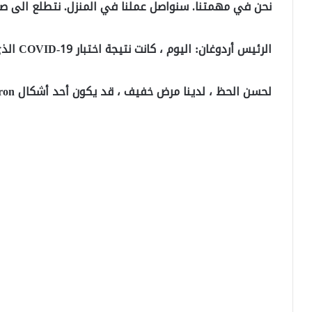
نحن في مهمتنا. سنواصل عملنا في المنزل. نتطلع الى صلا
الرئيس أردوغان: اليوم ، كانت نتيجة اختبار COVID-19 الذي أجريته مع زوجتي بعد أعراض خفيفة إيجابية.
لحسن الحظ ، لدينا مرض خفيف ، قد يكون أحد أشكال Omicron. نحن في مهمتنا. نحن نتطلع إلى صلاتك.