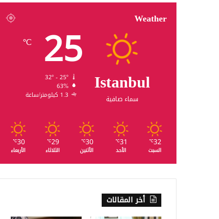
Weather
25
℃
Istanbul
32º - 25º
63%
1.3 كيلومتر/ساعة
سماء صافية
30
29
30
31
32
℃
℃
℃
℃
℃
السبت
الأحد
الأثنين
الثلاثاء
الأربعاء
أخر المقالات