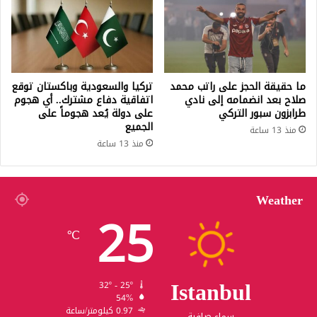
ما حقيقة الحجز على راتب محمد
تركيا والسعودية وباكستان توقع
صلاح بعد انضمامه إلى نادي
اتفاقية دفاع مشترك.. أي هجوم
طرابزون سبور التركي
على دولة يُعد هجوماً على
الجميع
منذ 13 ساعة
منذ 13 ساعة
Weather
25
℃
Istanbul
32º - 25º
54%
0.97 كيلومتر/ساعة
سماء صافية