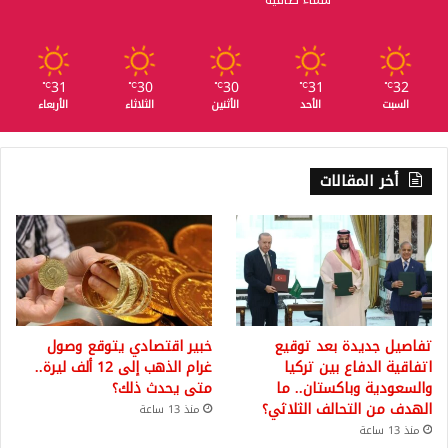
31
30
30
31
32
℃
℃
℃
℃
℃
السبت
الأحد
الأثنين
الثلاثاء
الأربعاء
أخر المقالات
تفاصيل جديدة بعد توقيع
خبير اقتصادي يتوقع وصول
اتفاقية الدفاع بين تركيا
غرام الذهب إلى 12 ألف ليرة..
والسعودية وباكستان.. ما
متى يحدث ذلك؟
الهدف من التحالف الثلاثي؟
منذ 13 ساعة
منذ 13 ساعة