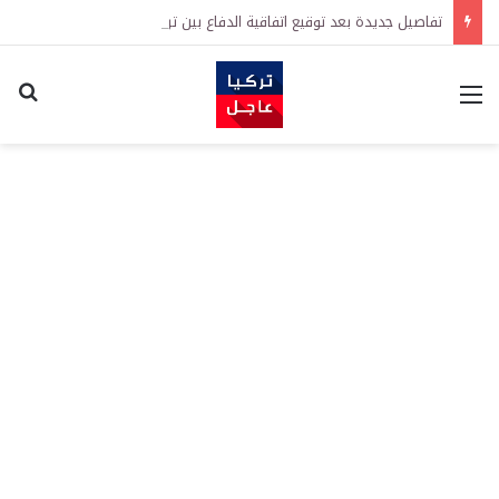
تفاصيل جديدة بعد توقيع اتفاقية الدفاع بين تركيا والسعودية وباكستان.. ما الهدف من التحالف الثلاثي؟
القائمة
اكت