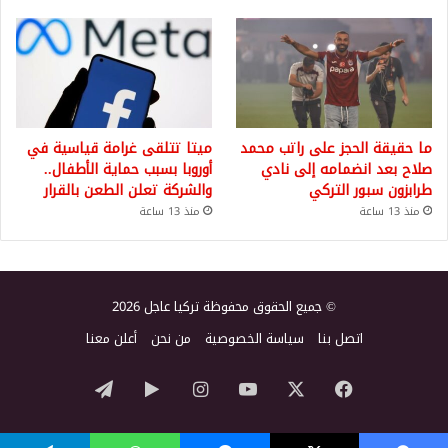
ما حقيقة الحجز على راتب محمد
ميتا تتلقى غرامة قياسية في
صلاح بعد انضمامه إلى نادي
أوروبا بسبب حماية الأطفال..
طرابزون سبور التركي
والشركة تعلن الطعن بالقرار
منذ 13 ساعة
منذ 13 ساعة
© جميع الحقوق محفوظة تركيا عاجل 2026
اتصل بنا
سياسة الخصوصية
من نحن
أعلن معنا
‫X
فيسبوك
‫YouTube
انستقرام
‏Google
تيلقرام
Play