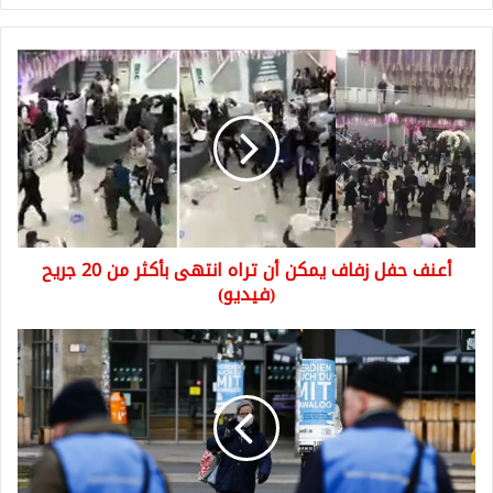
أعنف
حفل
زفاف
يمكن
أن
تراه
انتهى
بأكثر
من
أعنف حفل زفاف يمكن أن تراه انتهى بأكثر من 20 جريح
20
جريح
(فيديو)
(فيديو)
23
بالمئة
من
الألمان
يعتقدون
أن
ألمانيا