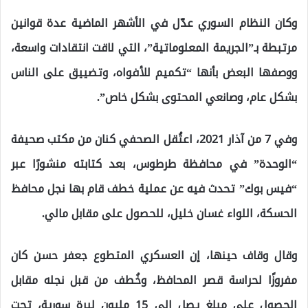
وكان النظام السوري عدّل في الأشهر الماضية عدة قوانين
مرتبطة بـ”الجريمة المعلوماتية”، التي لاقت انتقادات واسعة،
ووصفها البعض بأنها “تكميم للأفواه، وتضييق على الناس
بشكل عام، وصانعي المحتوى بشكل خاص”.
وفي 7 من آذار 2021، اعتُقل الصحفي كنان من مكتب صحيفة
“الوحدة” في محافظة طرطوس، بعد كتابته منشورًا عبر
“فيس بوك” تحدث فيه عن عملية خطف قام بها نجل محافظ
الحسكة، اللواء غسان خليل، للحصول على مقابل مالي.
وقال وقاف حينها، إن العسكري المتطوع جعفر حسن كان
مفروزًا لحراسة قصر المحافظ، وخُطف من قبل نجله مقابل
الحصول على مبلغ يصل إلى 15 مليون ليرة سورية، تحت