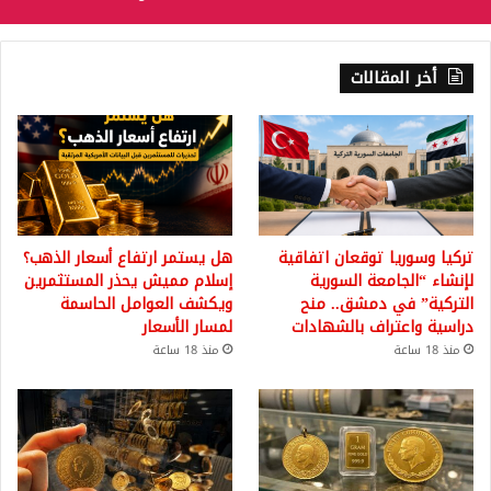
أخر المقالات
تركيا وسوريا توقعان اتفاقية
هل يستمر ارتفاع أسعار الذهب؟
لإنشاء “الجامعة السورية
إسلام مميش يحذر المستثمرين
التركية” في دمشق.. منح
ويكشف العوامل الحاسمة
دراسية واعتراف بالشهادات
لمسار الأسعار
منذ 18 ساعة
منذ 18 ساعة