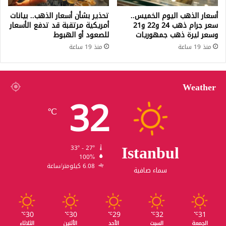
أسعار الذهب اليوم الخميس..
تحذير بشأن أسعار الذهب.. بيانات
سعر جرام ذهب 24 و22 و21
أمريكية مرتقبة قد تدفع الأسعار
وسعر ليرة ذهب جمهوريات
للصعود أو الهبوط
منذ 19 ساعة
منذ 19 ساعة
Weather
32
℃
Istanbul
33º - 27º
100%
6.08 كيلومتر/ساعة
سماء صافية
30
30
29
32
31
℃
℃
℃
℃
℃
الجمعة
السبت
الأحد
الأثنين
الثلاثاء