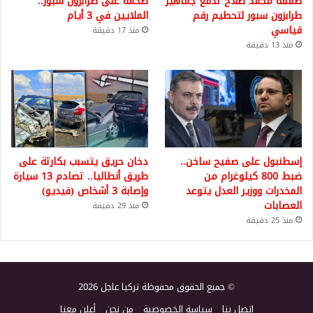
صفقة محمد صلاح تدفع جماهير
ضخمة على طرابزون سبور..
طرابزون سبور لتحطيم رقم
الملايين في 3 أيام
قياسي
منذ 17 دقيقة
منذ 13 دقيقة
إسطنبول على صفيح ساخن..
دخان حريق يتسبب بكارثة على
ضبط 800 كيلوغرام من
طريق أنطاليا.. تصادم 13 سيارة
المخدرات ووزير العدل يتوعد
وإصابة 3 أشخاص (فيديو)
العصابات
منذ 29 دقيقة
منذ 25 دقيقة
© جميع الحقوق محفوظة تركيا عاجل 2026
اتصل بنا
سياسة الخصوصية
من نحن
أعلن معنا