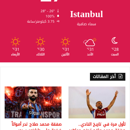
Istanbul
28º - 26º
100%
3.75 كيلومتر/ساعة
سماء صافية
31
30
31
31
28
℃
℃
℃
℃
℃
السبت
الأحد
الأثنين
الثلاثاء
الأربعاء
أخر المقالات
لأول مرة في تاريخ النادي..
صفقة محمد صلاح تدر أموالاً