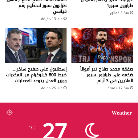
طرابزون سبور؟
طرابزون سبور لتحطيم رقم
قياسي
منذ 5 دقائق
منذ 13 دقيقة
صفقة محمد صلاح تدر أموالاً
إسطنبول على صفيح ساخن..
ضخمة على طرابزون سبور..
ضبط 800 كيلوغرام من المخدرات
الملايين في 3 أيام
ووزير العدل يتوعد العصابات
منذ 17 دقيقة
منذ 25 دقيقة
Weather
27
℃