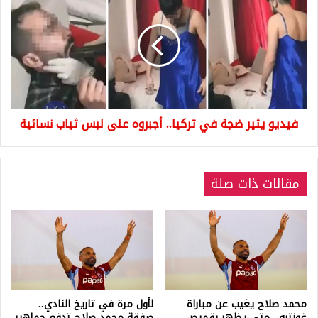
يثير
ضجة
في
تركيا..
أجبروه
على
لبس
ثياب
فيديو يثير ضجة في تركيا.. أجبروه على لبس ثياب نسائية
نسائية
مقالات ذات صلة
محمد صلاح يغيب عن مباراة
لأول مرة في تاريخ النادي..
غوزتبه.. متى يظهر بقميص
صفقة محمد صلاح تدفع جماهير