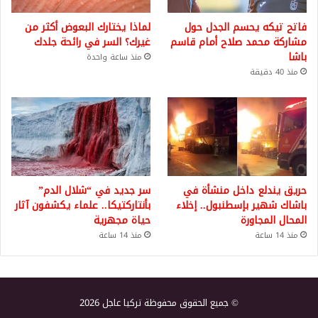
فاتح تيكه يحسم الجدل حول
لماذا يختارك البعوض أكثر من
مشاركة محمد صلاح أمام قاسم
غيرك؟ السر في رائحة جلدك
باشا
منذ ساعة واحدة
منذ 40 دقيقة
حريق يندلع داخل منشأة في
سر جديد في “شلال الدم”
باشاك شهير بإسطنبول.. إخلاء
بأنتاركتيكا.. علماء يكشفون آثار
المحال المجاورة
حياة مجهرية
منذ 14 ساعة
منذ 14 ساعة
© جميع الحقوق محفوظة تركيا عاجل 2026