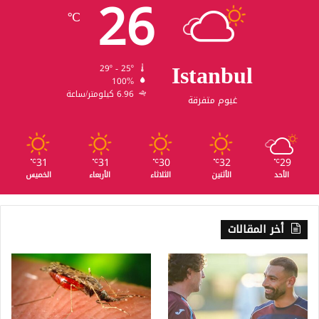
26
℃
Istanbul
29º - 25º
100%
6.96 كيلومتر/ساعة
غيوم متفرقة
31
31
30
32
29
℃
℃
℃
℃
℃
الأحد
الأثنين
الثلاثاء
الأربعاء
الخميس
أخر المقالات