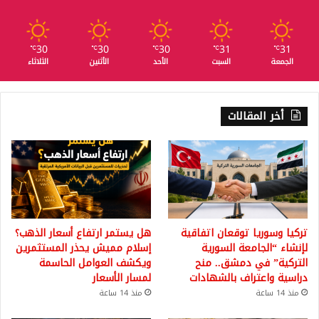
30
30
30
31
31
℃
℃
℃
℃
℃
الجمعة
السبت
الأحد
الأثنين
الثلاثاء
أخر المقالات
تركيا وسوريا توقعان اتفاقية
هل يستمر ارتفاع أسعار الذهب؟
لإنشاء “الجامعة السورية
إسلام مميش يحذر المستثمرين
التركية” في دمشق.. منح
ويكشف العوامل الحاسمة
دراسية واعتراف بالشهادات
لمسار الأسعار
منذ 14 ساعة
منذ 14 ساعة