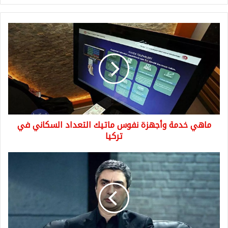
ماهي
خدمة
وأجهزة
نفوس
ماتيك
التعداد
السكاني
في
تركيا
ماهي خدمة وأجهزة نفوس ماتيك التعداد السكاني في
تركيا
مراد
علم
دار
يكشف
عن
عمره
الحقيقي