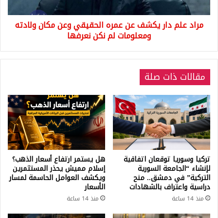
وعن
مكان
مراد علم دار يكشف عن عمره الحقيقي وعن مكان ولادته
ولادته
ومعلومات
ومعلومات لم نكن نعرفها
لم
نكن
نعرفها
مقالات ذات صلة
تركيا وسوريا توقعان اتفاقية
هل يستمر ارتفاع أسعار الذهب؟
لإنشاء “الجامعة السورية
إسلام مميش يحذر المستثمرين
التركية” في دمشق.. منح
ويكشف العوامل الحاسمة لمسار
دراسية واعتراف بالشهادات
الأسعار
منذ 14 ساعة
منذ 14 ساعة