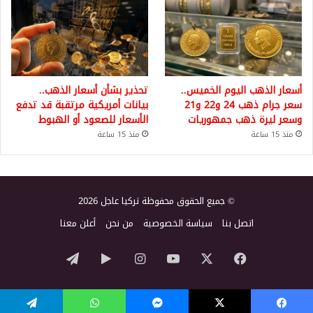
أسعار الذهب اليوم الخميس..
تحذير بشأن أسعار الذهب..
سعر جرام ذهب 24 و22 و21
بيانات أمريكية مرتقبة قد تدفع
وسعر ليرة ذهب جمهوريات
الأسعار للصعود أو الهبوط
منذ 15 ساعة
منذ 15 ساعة
© جميع الحقوق محفوظة تركيا عاجل 2026
اتصل بنا
سياسة الخصوصية
من نحن
أعلن معنا
‫X
فيسبوك
‫YouTube
انستقرام
‏Google
تيلقرام
Play